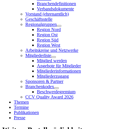
Branchendefinitionen
Verbandsdokumente
Vorstand (ehrenamtlich)
Geschäftsstelle
Regionalgruppen
Region Nord
Region Ost
Region Süd
Region West
Arbeitskreise und Netzwerke
Mitgliederliste
Mitglied werden
Angebote für Mitglieder
Mitgliederinformationen
Mitgliederzugang
Sponsoren & Partner
Branchenkodex
Beschwerdegremium
CCV Quality Award 2026
Themen
Termine
Publikationen
Presse