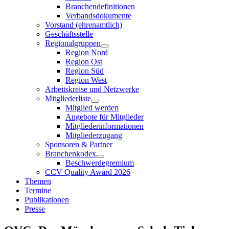
Branchendefinitionen
Verbandsdokumente
Vorstand (ehrenamtlich)
Geschäftsstelle
Regionalgruppen
Region Nord
Region Ost
Region Süd
Region West
Arbeitskreise und Netzwerke
Mitgliederliste
Mitglied werden
Angebote für Mitglieder
Mitgliederinformationen
Mitgliederzugang
Sponsoren & Partner
Branchenkodex
Beschwerdegremium
CCV Quality Award 2026
Themen
Termine
Publikationen
Presse