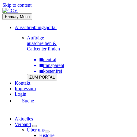
Skip to content
Primary Menu
Ausschreibungsportal
Aufträge
ausschreiben &
Callcenter finden
◼
neutral
◼
transparent
◼
kostenfrei
ZUM PORTAL
Kontakt
Impressum
Login
Suche
Aktuelles
Verband
Über uns
Historie