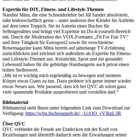
Expertin für DIY, Fitness- und Lifestyle-Themen
Nandini Mitra, die eine Schneiderlehre bei Jill Sander absolvierte,
näht leidenschaftlich gerne – unter anderem ihre Kleider für Auftritte
auf dem roten Teppich. Sie ist Autorin eines Buches für
Selbstgenähtes und bringt viel Expertise im Do-it-yourself-Bereich
mit. Durch die Moderation des VOX-Formates „Fit For Fun TV“
und ihrer Tätigkeit für Eurosport2 sowie für verschiedene
Reisemagazine kann Mitra bereits auf jahrelange TV-Erfahrung
zurückblicken und zeichnet sich außerdem als Expertin für Fitness-
und Lifestyle-Themen aus. Kreativität, Sport und ein gesunder
Lebensstil haben für die gebürtige Hamburgerin auch privat einen
hohen Stellenwert.
„Mir ist es wichtig mich regelmäßig zu bewegen und meinem
Körper etwas Gutes zu tun. Dazu probiere ich gerne immer wieder
etwas Neues aus. Wie passend, dass ich bei QVC ab sofort ganz
viele spannende Produkte ausprobieren und vorstellen darf.“
Bildmaterial
Bildmaterial steht Ihnen unter folgendem Link zum Download zur
Verfügung:
https://wfm.fischerappelt.de/_-UcQO_yVJkpL3R
Über QVC
QVC verbindet die Freude am Entdecken mit der Kraft von
Beziehungen und übertrifft dadurch stets die Erwartungen seiner