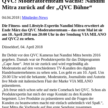
QVC: Moderatorenteam wächst: Nandini
Mitra zurück auf der „QVC Bühne“
04.04.2018 |
Mitglieder-News
Die Fitness- und Lifestyle-Expertin Nandini Mitra erweitert ab
Ende März das QVC Moderatorenteam – das erste Mal ist sie
am 10. April 2018 um 20:00 Uhr in der Sendung VIA MILANO
auf QVC2 zu sehen.
Düsseldorf, 04. April 2018
Ihr Debüt vor den QVC Kameras hat Nandini Mitra bereits 2016
gegeben. Damals war sie Produktexpertin für das Diätprogramm
„Cape June“. Jetzt ist sie zurück und wird regelmäßig als
Moderatorin auf den verschiedenen TV-Kanälen des digitalen
Handelsunternehmens zu sehen sein. Los geht es am 10. April. Um
20.00 Uhr wird die bekannte, Moderatorin, Journalistin und Autorin
live Mode mit italienischem Flair der Marke VIA MILANO
präsentieren.
„Ich freue mich schon sehr auf mein Comeback bei QVC. Schon als
Produktexpertin hat mich der enge Kontakt zu den Kunden
begeistert. Live Produkte zu präsentieren und die Fragen der
Kunden zu beantworten macht mir einfach unheimlich viel Spaß.“,
fasst Mitra die Vorfreude auf ihre erste Sendung zusammen.