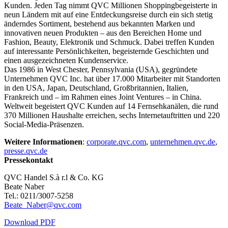
Kunden. Jeden Tag nimmt QVC Millionen Shoppingbegeisterte in
neun Ländern mit auf eine Entdeckungsreise durch ein sich stetig
änderndes Sortiment, bestehend aus bekannten Marken und
innovativen neuen Produkten – aus den Bereichen Home und
Fashion, Beauty, Elektronik und Schmuck. Dabei treffen Kunden
auf interessante Persönlichkeiten, begeisternde Geschichten und
einen ausgezeichneten Kundenservice.
Das 1986 in West Chester, Pennsylvania (USA), gegründete
Unternehmen QVC Inc. hat über 17.000 Mitarbeiter mit Standorten
in den USA, Japan, Deutschland, Großbritannien, Italien,
Frankreich und – im Rahmen eines Joint Ventures – in China.
Weltweit begeistert QVC Kunden auf 14 Fernsehkanälen, die rund
370 Millionen Haushalte erreichen, sechs Internetauftritten und 220
Social-Media-Präsenzen.
Weitere Informationen
:
corporate.qvc.com
,
unternehmen.qvc.de
,
presse.qvc.de
Pressekontakt
QVC Handel S.à r.l & Co. KG
Beate Naber
Tel.: 0211/3007-5258
Beate_Naber@qvc.com
Download PDF