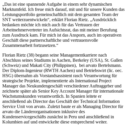
„Das ist eine spannende Aufgabe in einem sehr dynamischen
Marktumfeld. Ich freue mich darauf, mit und für unsere Kunden das
Leistungsportfolio gemeinschaftlich mit dem gesamten Team der
SNT weiterzuentwickeln“, erklärt Florian Rietz. „Ausdrücklich
bedanken möchte ich mich auch für das Vertrauen der
Arbeitnehmervertreter im Aufsichtsrat, das mit meiner Berufung
zum Ausdruck kam. Für mich ist das Ansporn, auch im operativen
Geschäft diese partnerschaftliche und vertrauensvolle
Zusammenarbeit fortzusetzen.“
Florian Rietz (38) begann seine Managementkarriere nach
Abschluss seines Studiums in Aachen, Berkeley (USA), St. Gallen
(Schweiz) und Makati City (Philippinen), bei arvato Bertelsmann.
Der Diplom-Ingenieur (RWTH Aachen) und Betriebswirt (lic. oec.
HSG) übernahm als Vorstandsassistent rasch Verantwortung für
strategische Projekte, implementierte als International Project
Manager das Neukundengeschäft verschiedener Auftraggeber und
zeichnete später als Senior Key Account Manager für internationale
Wachstumskunden verantwortlich. In Spanien leitete er
anschließend als Director das Geschäft der Technical Information
Service Unit von arvato. Zuletzt baute er als Managing Director für
arvato die Länderorganisationen inklusive des
Kundenservicegeschäfts zunächst in Peru und anschließend in
Kolumbien auf und entwickelte diese entsprechend weiter.