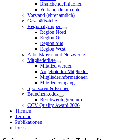
Branchendefinitionen
Verbandsdokumente
Vorstand (ehrenamtlich)
Geschäftsstelle
Regionalgruppen
Region Nord
Region Ost
Region Süd
Region West
Arbeitskreise und Netzwerke
Mitgliederliste
Mitglied werden
Angebote für Mitglieder
Mitgliederinformationen
Mitgliederzugang
Sponsoren & Partner
Branchenkodex
Beschwerdegremium
CCV Quality Award 2026
Themen
Termine
Publikationen
Presse