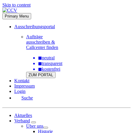
Skip to content
Primary Menu
Ausschreibungsportal
Aufträge
ausschreiben &
Callcenter finden
◼
neutral
◼
transparent
◼
kostenfrei
ZUM PORTAL
Kontakt
Impressum
Login
Suche
Aktuelles
Verband
Über uns
Historie