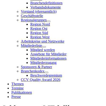
Branchendefinitionen
Verbandsdokumente
Vorstand (ehrenamtlich)
Geschäftsstelle
Regionalgruppen
Region Nord
Region Ost
Region Süd
Region West
Arbeitskreise und Netzwerke
Mitgliederliste
Mitglied werden
Angebote für Mitglieder
Mitgliederinformationen
Mitgliederzugang
Sponsoren & Partner
Branchenkodex
Beschwerdegremium
CCV Quality Award 2026
Themen
Termine
Publikationen
Presse