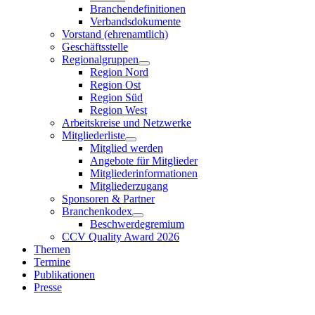
Branchendefinitionen
Verbandsdokumente
Vorstand (ehrenamtlich)
Geschäftsstelle
Regionalgruppen
Region Nord
Region Ost
Region Süd
Region West
Arbeitskreise und Netzwerke
Mitgliederliste
Mitglied werden
Angebote für Mitglieder
Mitgliederinformationen
Mitgliederzugang
Sponsoren & Partner
Branchenkodex
Beschwerdegremium
CCV Quality Award 2026
Themen
Termine
Publikationen
Presse