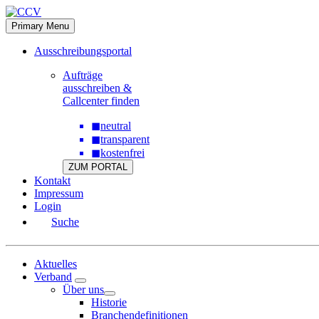
Skip
to
Primary Menu
content
Ausschreibungsportal
Aufträge
ausschreiben &
Callcenter finden
◼
neutral
◼
transparent
◼
kostenfrei
ZUM PORTAL
Kontakt
Impressum
Login
Suche
Aktuelles
Verband
Über uns
Historie
Branchendefinitionen