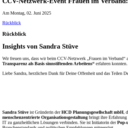
CCV-Netzwerk-Event Frauen im Verband:
Am Montag, 02. Juni 2025
Rückblick
Rückblick
Insights von Sandra Stüve
Wir freuen uns, dass wir beim CCV-Netzwerk „Frauen im Verband“ am
Transparenz als Basis sinnstiftenden Arbeitens“
erfahren konnten
Liebe Sandra, herzlichen Dank für Deine Offenheit und das Teilen 
Sandra Stüve
ist Gründerin der
HCD Planungsgesellschaft mbH
, 
menschenzentrierte Organisationsgestaltung
bringt ihre Erfahrung 
IT zu ganzheitlichen Lösungen verbinden. Sie ist Initiatorin der
Pop-u
Branchenstandards und politischen Empfehlungen mitgeprägt.