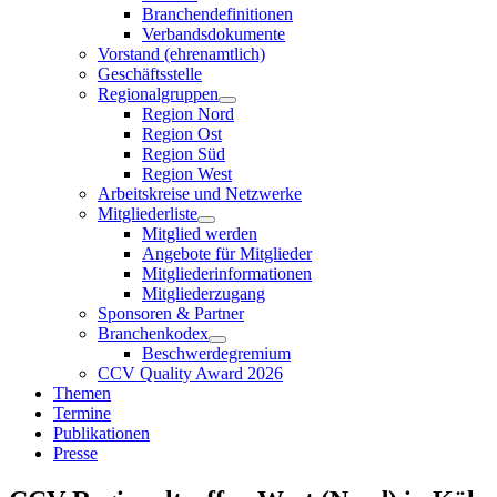
Branchendefinitionen
Verbandsdokumente
Vorstand (ehrenamtlich)
Geschäftsstelle
Regionalgruppen
Region Nord
Region Ost
Region Süd
Region West
Arbeitskreise und Netzwerke
Mitgliederliste
Mitglied werden
Angebote für Mitglieder
Mitgliederinformationen
Mitgliederzugang
Sponsoren & Partner
Branchenkodex
Beschwerdegremium
CCV Quality Award 2026
Themen
Termine
Publikationen
Presse