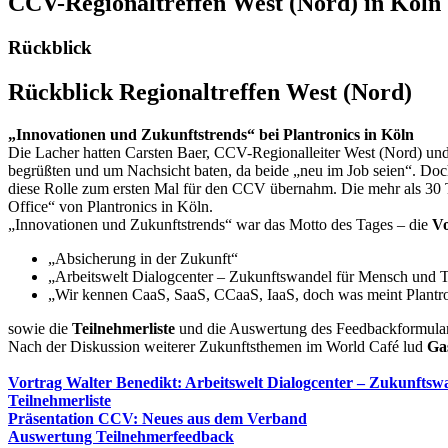
CCV-Regionaltreffen West (Nord) in Köln
Rückblick
Rückblick Regionaltreffen West (Nord)
„Innovationen und Zukunftstrends“ bei Plantronics in Köln
Die Lacher hatten Carsten Baer, CCV-Regionalleiter West (Nord) und 
begrüßten und um Nachsicht baten, da beide „neu im Job seien“. Doch 
diese Rolle zum ersten Mal für den CCV übernahm. Die mehr als 30 
Office“ von Plantronics in Köln.
„Innovationen und Zukunftstrends“ war das Motto des Tages – die
Vo
„Absicherung in der Zukunft“
„Arbeitswelt Dialogcenter – Zukunftswandel für Mensch und 
„Wir kennen CaaS, SaaS, CCaaS, IaaS, doch was meint Plantr
sowie die
Teilnehmerliste
und die Auswertung des Feedbackformulars
Nach der Diskussion weiterer Zukunftsthemen im World Café lud
Ga
Vortrag Walter Benedikt: Arbeitswelt Dialogcenter – Zukunfts
Teilnehmerliste
Präsentation CCV: Neues aus dem Verband
Auswertung Teilnehmerfeedback