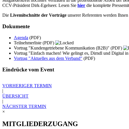
Mitgliederkreis höchstes Vertrauen in die professionelle Arbeit der b
CCV-Präsident Dirk-Egelseer. Lesen Sie
hier
die komplette Pressemit
Die
Livemitschnitte der Vorträge
unserer Referenten werden Ihnen
Dokumente
Agenda
(PDF)
Teilnehmerliste
(PDF)
Vortrag "Kundengetriebene Kommunikation (B2B)"
(PDF)
Vortrag "Einfach machen! Wie gelingt es, Dirndl und Digital 
Vortrag "Aktuelles aus dem Verband"
(PDF)
Eindrücke vom Event
VORHERIGER TERMIN
|
ÜBERSICHT
|
NÄCHSTER TERMIN
×
MITGLIEDERZUGANG