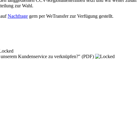
eiden langgedienten CCV-Regionalleiterinnen setzt und wir weiter zusam
teilung zur Wahl.
 auf
Nachfrage
gern per WeTransfer zur Verfügung gestellt.
in unserem Kundenservice zu verknüpfen?"
(PDF)