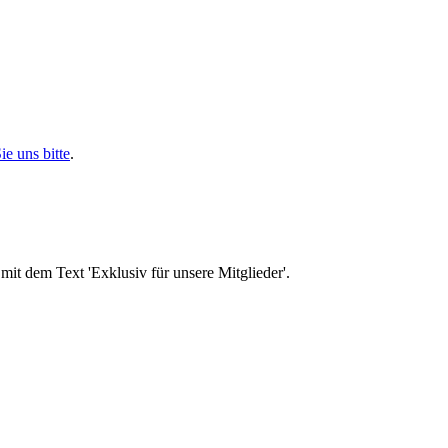
ie uns bitte
.