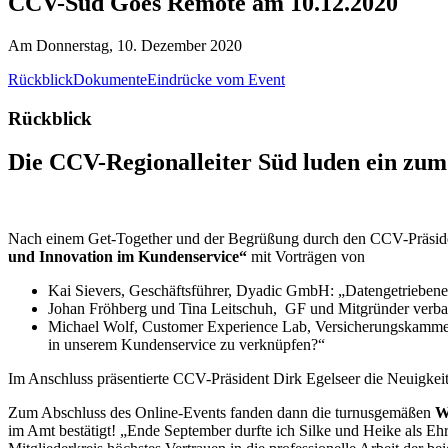
CCV-Süd Goes Remote am 10.12.2020
Am Donnerstag, 10. Dezember 2020
Rückblick
Dokumente
Eindrücke vom Event
Rückblick
Die CCV-Regionalleiter Süd luden ein zum
Nach einem Get-Together und der Begrüßung durch den CCV-Präsidente
und Innovation im Kundenservice“
mit Vorträgen von
Kai Sievers, Geschäftsführer, Dyadic GmbH: „Datengetrieben
Johan Fröhberg und Tina Leitschuh, GF und Mitgründer ve
Michael Wolf, Customer Experience Lab, Versicherungskammer 
in unserem Kundenservice zu verknüpfen?“
Im Anschluss präsentierte CCV-Präsident Dirk Egelseer die Neuigkei
Zum Abschluss des Online-Events fanden dann die turnusgemäßen
W
im Amt bestätigt! „Ende September durfte ich Silke und Heike als Eh