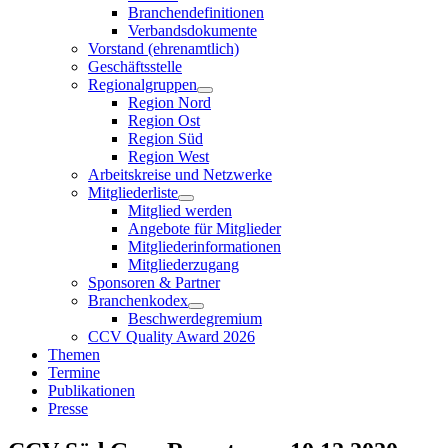
Branchendefinitionen
Verbandsdokumente
Vorstand (ehrenamtlich)
Geschäftsstelle
Regionalgruppen
Region Nord
Region Ost
Region Süd
Region West
Arbeitskreise und Netzwerke
Mitgliederliste
Mitglied werden
Angebote für Mitglieder
Mitgliederinformationen
Mitgliederzugang
Sponsoren & Partner
Branchenkodex
Beschwerdegremium
CCV Quality Award 2026
Themen
Termine
Publikationen
Presse