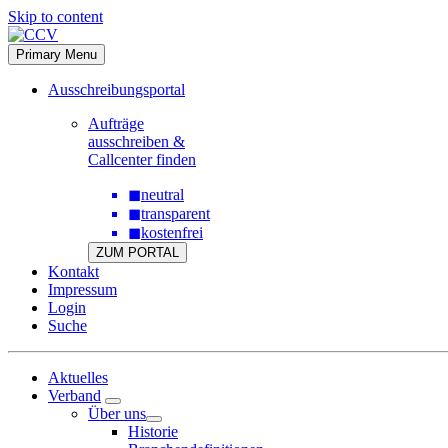
Skip to content
Primary Menu
Ausschreibungsportal
Aufträge
ausschreiben &
Callcenter finden
◼
neutral
◼
transparent
◼
kostenfrei
ZUM PORTAL
Kontakt
Impressum
Login
Suche
Aktuelles
Verband
Über uns
Historie