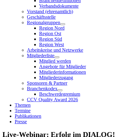
Branchendefinitionen
Verbandsdokumente
Vorstand (ehrenamtlich)
Geschäftsstelle
Regionalgruppen
Region Nord
Region Ost
Region Süd
Region West
Arbeitskreise und Netzwerke
Mitgliederliste
Mitglied werden
Angebote für Mitglieder
Mitgliederinformationen
Mitgliederzugang
Sponsoren & Partner
Branchenkodex
Beschwerdegremium
CCV Quality Award 2026
Themen
Termine
Publikationen
Presse
Live-Webinar: Erfolg im DIALOG!