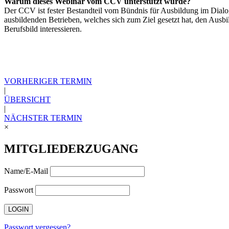
Warum dieses Webinar vom CCV unterstützt wurde?
Der CCV ist fester Bestandteil vom Bündnis für Ausbildung im Di
ausbildenden Betrieben, welches sich zum Ziel gesetzt hat, den Ausbi
Berufsbild interessieren.
VORHERIGER TERMIN
|
ÜBERSICHT
|
NÄCHSTER TERMIN
×
MITGLIEDERZUGANG
Name/E-Mail
Passwort
Passwort vergessen?