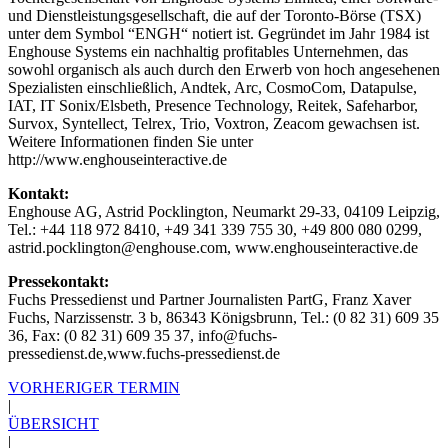
und Dienstleistungsgesellschaft, die auf der Toronto-Börse (TSX)
unter dem Symbol “ENGH“ notiert ist. Gegründet im Jahr 1984 ist
Enghouse Systems ein nachhaltig profitables Unternehmen, das
sowohl organisch als auch durch den Erwerb von hoch angesehenen
Spezialisten einschließlich, Andtek, Arc, CosmoCom, Datapulse,
IAT, IT Sonix/Elsbeth, Presence Technology, Reitek, Safeharbor,
Survox, Syntellect, Telrex, Trio, Voxtron, Zeacom gewachsen ist.
Weitere Informationen finden Sie unter
http://www.enghouseinteractive.de
Kontakt:
Enghouse AG, Astrid Pocklington, Neumarkt 29-33, 04109 Leipzig,
Tel.: +44 118 972 8410, +49 341 339 755 30, +49 800 080 0299,
astrid.pocklington@enghouse.com, www.enghouseinteractive.de
Pressekontakt:
Fuchs Pressedienst und Partner Journalisten PartG, Franz Xaver
Fuchs, Narzissenstr. 3 b, 86343 Königsbrunn, Tel.: (0 82 31) 609 35
36, Fax: (0 82 31) 609 35 37, info@fuchs-
pressedienst.de,www.fuchs-pressedienst.de
VORHERIGER TERMIN
|
ÜBERSICHT
|