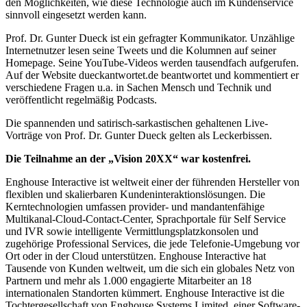
den Möglichkeiten, wie diese Technologie auch im Kundenservice
sinnvoll eingesetzt werden kann.
Prof. Dr. Gunter Dueck ist ein gefragter Kommunikator. Unzählige
Internetnutzer lesen seine Tweets und die Kolumnen auf seiner
Homepage. Seine YouTube-Videos werden tausendfach aufgerufen.
Auf der Website dueckantwortet.de beantwortet und kommentiert er
verschiedene Fragen u.a. in Sachen Mensch und Technik und
veröffentlicht regelmäßig Podcasts.
Die spannenden und satirisch-sarkastischen gehaltenen Live-
Vorträge von Prof. Dr. Gunter Dueck gelten als Leckerbissen.
Die Teilnahme an der „Vision 20XX“ war kostenfrei.
Enghouse Interactive ist weltweit einer der führenden Hersteller von
flexiblen und skalierbaren Kundeninteraktionslösungen. Die
Kerntechnologien umfassen provider- und mandantenfähige
Multikanal-Cloud-Contact-Center, Sprachportale für Self Service
und IVR sowie intelligente Vermittlungsplatzkonsolen und
zugehörige Professional Services, die jede Telefonie-Umgebung vor
Ort oder in der Cloud unterstützen. Enghouse Interactive hat
Tausende von Kunden weltweit, um die sich ein globales Netz von
Partnern und mehr als 1.000 engagierte Mitarbeiter an 18
internationalen Standorten kümmert. Enghouse Interactive ist die
Tochtergesellschaft von Enghouse Systems Limited, einer Software-