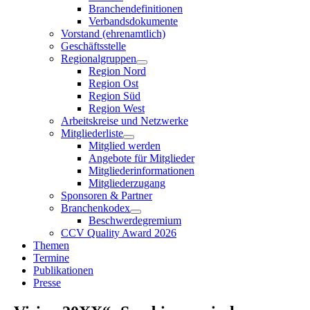
Branchendefinitionen
Verbandsdokumente
Vorstand (ehrenamtlich)
Geschäftsstelle
Regionalgruppen
Region Nord
Region Ost
Region Süd
Region West
Arbeitskreise und Netzwerke
Mitgliederliste
Mitglied werden
Angebote für Mitglieder
Mitgliederinformationen
Mitgliederzugang
Sponsoren & Partner
Branchenkodex
Beschwerdegremium
CCV Quality Award 2026
Themen
Termine
Publikationen
Presse