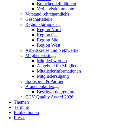
Branchendefinitionen
Verbandsdokumente
Vorstand (ehrenamtlich)
Geschäftsstelle
Regionalgruppen
Region Nord
Region Ost
Region Süd
Region West
Arbeitskreise und Netzwerke
Mitgliederliste
Mitglied werden
Angebote für Mitglieder
Mitgliederinformationen
Mitgliederzugang
Sponsoren & Partner
Branchenkodex
Beschwerdegremium
CCV Quality Award 2026
Themen
Termine
Publikationen
Presse