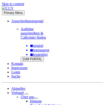
Skip to content
Primary Menu
Ausschreibungsportal
Aufträge
ausschreiben &
Callcenter finden
◼
neutral
◼
transparent
◼
kostenfrei
ZUM PORTAL
Kontakt
Impressum
Login
Suche
Aktuelles
Verband
Über uns
Historie