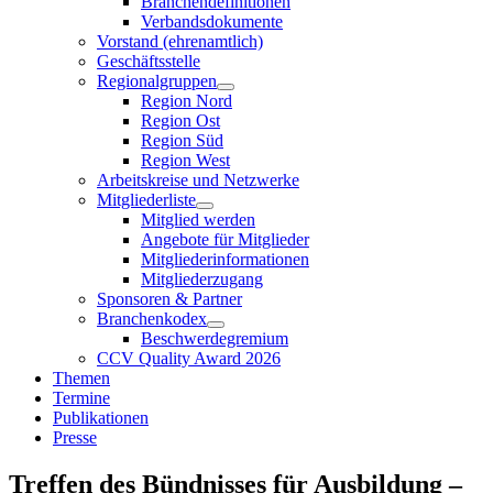
Branchendefinitionen
Verbandsdokumente
Vorstand (ehrenamtlich)
Geschäftsstelle
Regionalgruppen
Region Nord
Region Ost
Region Süd
Region West
Arbeitskreise und Netzwerke
Mitgliederliste
Mitglied werden
Angebote für Mitglieder
Mitgliederinformationen
Mitgliederzugang
Sponsoren & Partner
Branchenkodex
Beschwerdegremium
CCV Quality Award 2026
Themen
Termine
Publikationen
Presse
Treffen des Bündnisses für Ausbildung –