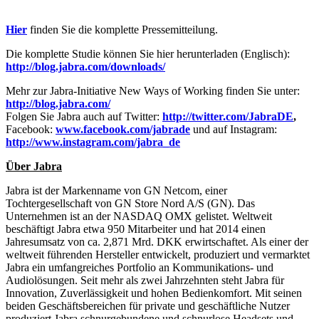
Hier
finden Sie die komplette Pressemitteilung.
Die komplette Studie können Sie hier herunterladen (Englisch):
http://blog.jabra.com/downloads/
Mehr zur Jabra-Initiative New Ways of Working finden Sie unter:
http://blog.jabra.com/
Folgen Sie Jabra auch auf Twitter:
http://twitter.com/JabraDE
,
Facebook:
www.facebook.com/jabrade
und auf Instagram:
http://www.instagram.com/jabra_de
Über Jabra
Jabra ist der Markenname von GN Netcom, einer
Tochtergesellschaft von GN Store Nord A/S (GN). Das
Unternehmen ist an der NASDAQ OMX gelistet. Weltweit
beschäftigt Jabra etwa 950 Mitarbeiter und hat 2014 einen
Jahresumsatz von ca. 2,871 Mrd. DKK erwirtschaftet. Als einer der
weltweit führenden Hersteller entwickelt, produziert und vermarktet
Jabra ein umfangreiches Portfolio an Kommunikations- und
Audiolösungen. Seit mehr als zwei Jahrzehnten steht Jabra für
Innovation, Zuverlässigkeit und hohen Bedienkomfort. Mit seinen
beiden Geschäftsbereichen für private und geschäftliche Nutzer
produziert Jabra schnurgebundene und schnurlose Headsets und