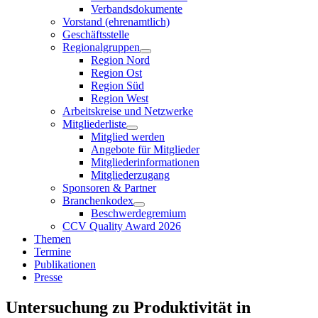
Verbandsdokumente
Vorstand (ehrenamtlich)
Geschäftsstelle
Regionalgruppen
Region Nord
Region Ost
Region Süd
Region West
Arbeitskreise und Netzwerke
Mitgliederliste
Mitglied werden
Angebote für Mitglieder
Mitgliederinformationen
Mitgliederzugang
Sponsoren & Partner
Branchenkodex
Beschwerdegremium
CCV Quality Award 2026
Themen
Termine
Publikationen
Presse
Untersuchung zu Produktivität in