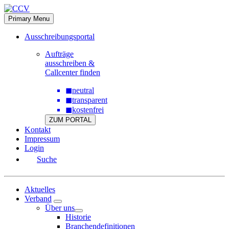
Skip
to
Primary Menu
content
Ausschreibungsportal
Aufträge
ausschreiben &
Callcenter finden
◼
neutral
◼
transparent
◼
kostenfrei
ZUM PORTAL
Kontakt
Impressum
Login
Suche
Aktuelles
Verband
Über uns
Historie
Branchendefinitionen