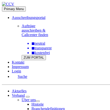
Skip
to
Primary Menu
content
Ausschreibungsportal
Aufträge
ausschreiben &
Callcenter finden
◼
neutral
◼
transparent
◼
kostenfrei
ZUM PORTAL
Kontakt
Impressum
Login
Suche
Aktuelles
Verband
Über uns
Historie
Branchendefinitionen