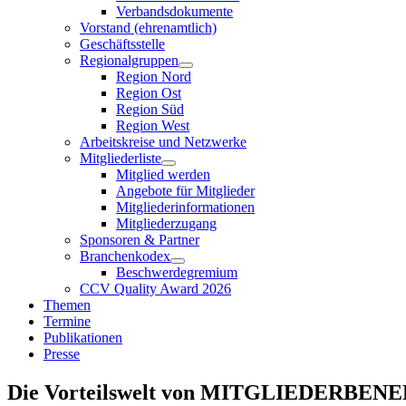
Verbandsdokumente
Vorstand (ehrenamtlich)
Geschäftsstelle
Regionalgruppen
Region Nord
Region Ost
Region Süd
Region West
Arbeitskreise und Netzwerke
Mitgliederliste
Mitglied werden
Angebote für Mitglieder
Mitgliederinformationen
Mitgliederzugang
Sponsoren & Partner
Branchenkodex
Beschwerdegremium
CCV Quality Award 2026
Themen
Termine
Publikationen
Presse
Die Vorteilswelt von MITGLIEDERBENE