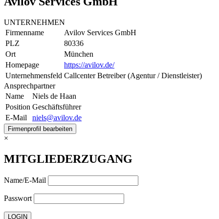
Avilov Services GmbH
UNTERNEHMEN
Firmenname
Avilov Services GmbH
PLZ
80336
Ort
München
Homepage
https://avilov.de/
Unternehmensfeld
Callcenter Betreiber (Agentur / Dienstleister)
Ansprechpartner
Name
Niels de Haan
Position
Geschäftsführer
E-Mail
niels@avilov.de
Firmenprofil bearbeiten
×
MITGLIEDERZUGANG
Name/E-Mail
Passwort