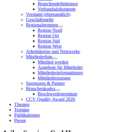
Branchendefinitionen
Verbandsdokumente
Vorstand (ehrenamtlich)
Geschäftsstelle
Regionalgruppen
Region Nord
Region Ost
Region Süd
Region West
Arbeitskreise und Netzwerke
Mitgliederliste
Mitglied werden
Angebote für Mitglieder
Mitgliederinformationen
Mitgliederzugang
Sponsoren & Partner
Branchenkodex
Beschwerdegremium
CCV Quality Award 2026
Themen
Termine
Publikationen
Presse