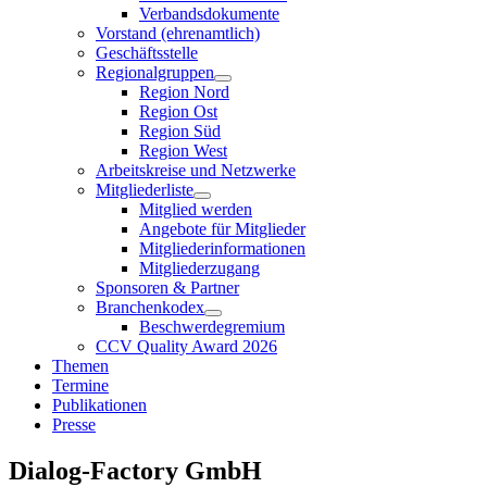
Verbandsdokumente
Vorstand (ehrenamtlich)
Geschäftsstelle
Regionalgruppen
Region Nord
Region Ost
Region Süd
Region West
Arbeitskreise und Netzwerke
Mitgliederliste
Mitglied werden
Angebote für Mitglieder
Mitgliederinformationen
Mitgliederzugang
Sponsoren & Partner
Branchenkodex
Beschwerdegremium
CCV Quality Award 2026
Themen
Termine
Publikationen
Presse
Dialog-Factory GmbH