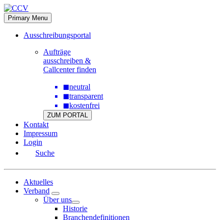
Skip
to
Primary Menu
content
Ausschreibungsportal
Aufträge
ausschreiben &
Callcenter finden
◼
neutral
◼
transparent
◼
kostenfrei
ZUM PORTAL
Kontakt
Impressum
Login
Suche
Aktuelles
Verband
Über uns
Historie
Branchendefinitionen