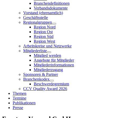
Branchendefinitionen
Verbandsdokumente
Vorstand (ehrenamtlich)
Geschäftsstelle
Regionalgruppen
Region Nord
Region Ost
Region Süd
Region West
Arbeitskreise und Netzwerke
Mitgliederliste
Mitglied werden
Angebote für Mitglieder
Mitgliederinformationen
Mitgliederzugang
Sponsoren & Partner
Branchenkodex
Beschwerdegremium
CCV Quality Award 2026
Themen
Termine
Publikationen
Presse