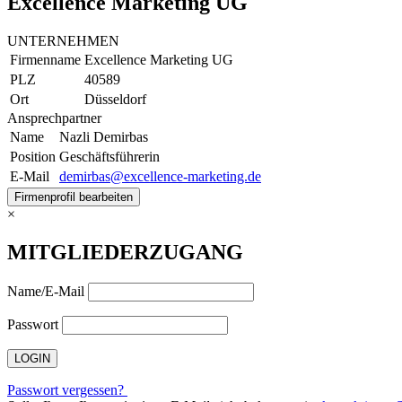
Excellence Marketing UG
UNTERNEHMEN
Firmenname
Excellence Marketing UG
PLZ
40589
Ort
Düsseldorf
Ansprechpartner
Name
Nazli Demirbas
Position
Geschäftsführerin
E-Mail
demirbas@excellence-marketing.de
Firmenprofil bearbeiten
×
MITGLIEDERZUGANG
Name/E-Mail
Passwort
Passwort vergessen?