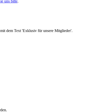
ie uns bitte
.
rden.