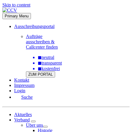
Skip to content
Primary Menu
Ausschreibungsportal
Aufträge
ausschreiben &
Callcenter finden
◼
neutral
◼
transparent
◼
kostenfrei
ZUM PORTAL
Kontakt
Impressum
Login
Suche
Aktuelles
Verband
Über uns
Historie