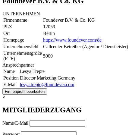
Foundever B.V. & Co. KG
UNTERNEHMEN
Firmenname
Foundever B.V. & Co. KG
PLZ
12059
Ort
Berlin
Homepage
https://www.foundever.com/de
Unternehmensfeld
Callcenter Betreiber (Agentur / Dienstleister)
Unternehmensgröße
5000
(FTE)
Ansprechpartner
Name
Lesya Trepte
Position
Director Marketing Germany
E-Mail
lesya.trepte@foundever.com
Firmenprofil bearbeiten
×
MITGLIEDERZUGANG
Name/E-Mail
Passwort