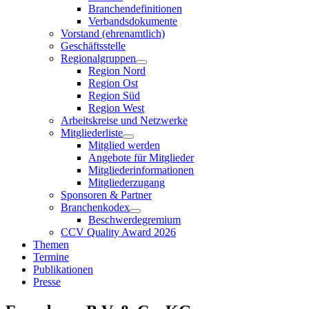
Branchendefinitionen
Verbandsdokumente
Vorstand (ehrenamtlich)
Geschäftsstelle
Regionalgruppen
Region Nord
Region Ost
Region Süd
Region West
Arbeitskreise und Netzwerke
Mitgliederliste
Mitglied werden
Angebote für Mitglieder
Mitgliederinformationen
Mitgliederzugang
Sponsoren & Partner
Branchenkodex
Beschwerdegremium
CCV Quality Award 2026
Themen
Termine
Publikationen
Presse