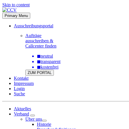
Skip to content
Primary Menu
Ausschreibungsportal
Aufträge
ausschreiben &
Callcenter finden
◼
neutral
◼
transparent
◼
kostenfrei
ZUM PORTAL
Kontakt
Impressum
Login
Suche
Aktuelles
Verband
Über uns
Historie