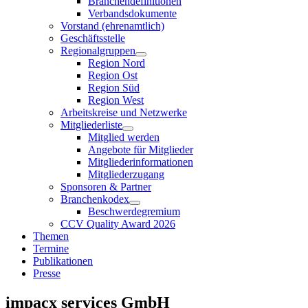
Branchendefinitionen
Verbandsdokumente
Vorstand (ehrenamtlich)
Geschäftsstelle
Regionalgruppen
Region Nord
Region Ost
Region Süd
Region West
Arbeitskreise und Netzwerke
Mitgliederliste
Mitglied werden
Angebote für Mitglieder
Mitgliederinformationen
Mitgliederzugang
Sponsoren & Partner
Branchenkodex
Beschwerdegremium
CCV Quality Award 2026
Themen
Termine
Publikationen
Presse
impacx services GmbH