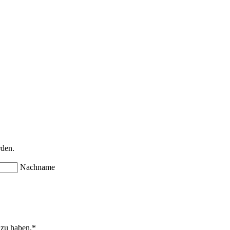
rden.
Nachname
 zu haben.
*