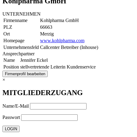
Kohlpharma GmbH
UNTERNEHMEN
Firmenname
Kohlpharma GmbH
PLZ
66663
Ort
Merzig
Homepage
www.kohlpharma.com
Unternehmensfeld
Callcenter Betreiber (Inhouse)
Ansprechpartner
Name
Jennifer Eckel
Position
stellvertretende Leiterin Kundenservice
Firmenprofil bearbeiten
×
MITGLIEDERZUGANG
Name/E-Mail
Passwort