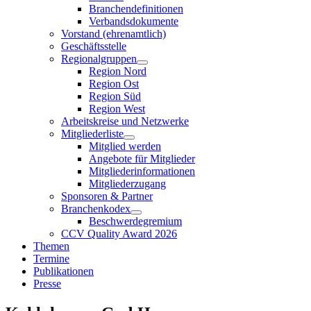
Branchendefinitionen
Verbandsdokumente
Vorstand (ehrenamtlich)
Geschäftsstelle
Regionalgruppen
Region Nord
Region Ost
Region Süd
Region West
Arbeitskreise und Netzwerke
Mitgliederliste
Mitglied werden
Angebote für Mitglieder
Mitgliederinformationen
Mitgliederzugang
Sponsoren & Partner
Branchenkodex
Beschwerdegremium
CCV Quality Award 2026
Themen
Termine
Publikationen
Presse