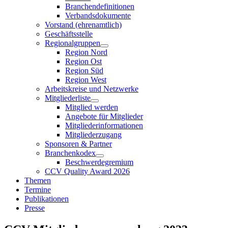
Branchendefinitionen
Verbandsdokumente
Vorstand (ehrenamtlich)
Geschäftsstelle
Regionalgruppen
Region Nord
Region Ost
Region Süd
Region West
Arbeitskreise und Netzwerke
Mitgliederliste
Mitglied werden
Angebote für Mitglieder
Mitgliederinformationen
Mitgliederzugang
Sponsoren & Partner
Branchenkodex
Beschwerdegremium
CCV Quality Award 2026
Themen
Termine
Publikationen
Presse