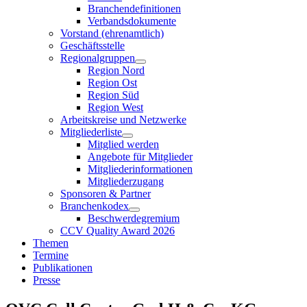
Branchendefinitionen
Verbandsdokumente
Vorstand (ehrenamtlich)
Geschäftsstelle
Regionalgruppen
Region Nord
Region Ost
Region Süd
Region West
Arbeitskreise und Netzwerke
Mitgliederliste
Mitglied werden
Angebote für Mitglieder
Mitgliederinformationen
Mitgliederzugang
Sponsoren & Partner
Branchenkodex
Beschwerdegremium
CCV Quality Award 2026
Themen
Termine
Publikationen
Presse