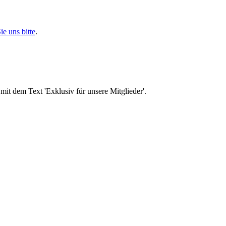
ie uns bitte
.