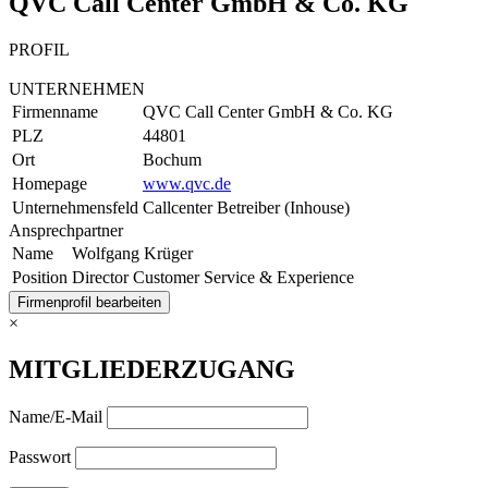
QVC Call Center GmbH & Co. KG
PROFIL
UNTERNEHMEN
Firmenname
QVC Call Center GmbH & Co. KG
PLZ
44801
Ort
Bochum
Homepage
www.qvc.de
Unternehmensfeld
Callcenter Betreiber (Inhouse)
Ansprechpartner
Name
Wolfgang Krüger
Position
Director Customer Service & Experience
Firmenprofil bearbeiten
×
MITGLIEDERZUGANG
Name/E-Mail
Passwort