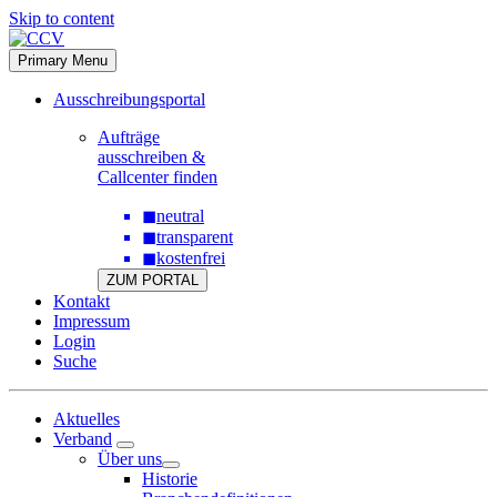
Skip to content
Primary Menu
Ausschreibungsportal
Aufträge
ausschreiben &
Callcenter finden
◼
neutral
◼
transparent
◼
kostenfrei
ZUM PORTAL
Kontakt
Impressum
Login
Suche
Aktuelles
Verband
Über uns
Historie