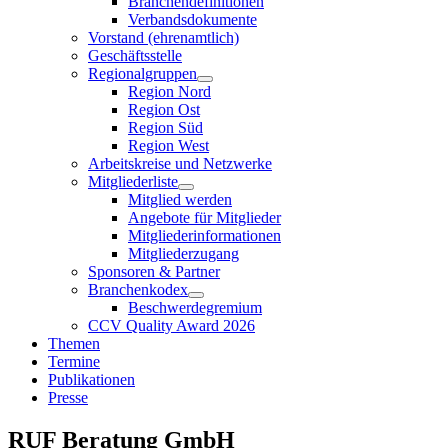
Branchendefinitionen
Verbandsdokumente
Vorstand (ehrenamtlich)
Geschäftsstelle
Regionalgruppen
Region Nord
Region Ost
Region Süd
Region West
Arbeitskreise und Netzwerke
Mitgliederliste
Mitglied werden
Angebote für Mitglieder
Mitgliederinformationen
Mitgliederzugang
Sponsoren & Partner
Branchenkodex
Beschwerdegremium
CCV Quality Award 2026
Themen
Termine
Publikationen
Presse
RUF Beratung GmbH