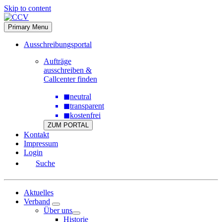
Skip to content
Primary Menu
Ausschreibungsportal
Aufträge
ausschreiben &
Callcenter finden
◼
neutral
◼
transparent
◼
kostenfrei
ZUM PORTAL
Kontakt
Impressum
Login
Suche
Aktuelles
Verband
Über uns
Historie