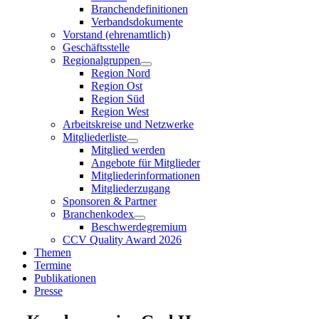
Branchendefinitionen
Verbandsdokumente
Vorstand (ehrenamtlich)
Geschäftsstelle
Regionalgruppen
Region Nord
Region Ost
Region Süd
Region West
Arbeitskreise und Netzwerke
Mitgliederliste
Mitglied werden
Angebote für Mitglieder
Mitgliederinformationen
Mitgliederzugang
Sponsoren & Partner
Branchenkodex
Beschwerdegremium
CCV Quality Award 2026
Themen
Termine
Publikationen
Presse