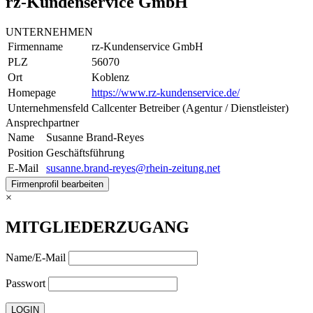
rz-Kundenservice GmbH
UNTERNEHMEN
Firmenname
rz-Kundenservice GmbH
PLZ
56070
Ort
Koblenz
Homepage
https://www.rz-kundenservice.de/
Unternehmensfeld
Callcenter Betreiber (Agentur / Dienstleister)
Ansprechpartner
Name
Susanne Brand-Reyes
Position
Geschäftsführung
E-Mail
susanne.brand-reyes@rhein-zeitung.net
Firmenprofil bearbeiten
×
MITGLIEDERZUGANG
Name/E-Mail
Passwort