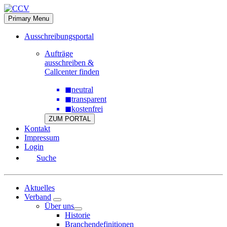
Skip
to
Primary Menu
content
Ausschreibungsportal
Aufträge
ausschreiben &
Callcenter finden
◼
neutral
◼
transparent
◼
kostenfrei
ZUM PORTAL
Kontakt
Impressum
Login
Suche
Aktuelles
Verband
Über uns
Historie
Branchendefinitionen