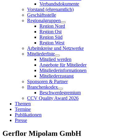
Verbandsdokumente
Vorstand (ehrenamtlich)
Geschäftsstelle
Regionalgruppen
Region Nord
Region Ost
Region Süd
Region West
Arbeitskreise und Netzwerke
Mitgliederliste
Mitglied werden
Angebote für Mitglieder
Mitgliederinformationen
Mitgliederzugang
Sponsoren & Partner
Branchenkodex
Beschwerdegremium
CCV Quality Award 2026
Themen
Termine
Publikationen
Presse
Gerflor Mipolam GmbH