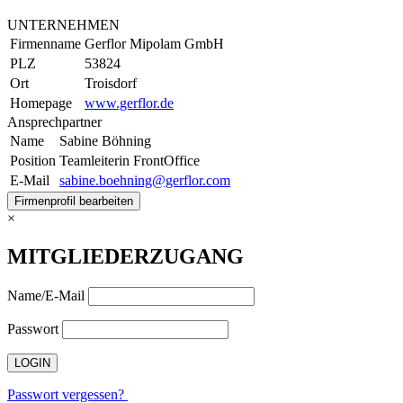
UNTERNEHMEN
Firmenname
Gerflor Mipolam GmbH
PLZ
53824
Ort
Troisdorf
Homepage
www.gerflor.de
Ansprechpartner
Name
Sabine Böhning
Position
Teamleiterin FrontOffice
E-Mail
sabine.boehning@gerflor.com
Firmenprofil bearbeiten
×
MITGLIEDERZUGANG
Name/E-Mail
Passwort
Passwort vergessen?