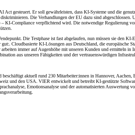
I Act gesteuert. Er soll gewährleisten, dass KI-Systeme und die genut
diskriminieren. Die Verhandlungen der EU dazu sind abgeschlossen. Un
 KI-Compliance verpflichtend wird. Die notwendige Regulierung von 
hützen.
depunkt. Die Testphase ist fast abgelaufen, nun müssen sie den KI-Ein
t:. Cloudbasierte KI-Lösungen aus Deutschland, die europäische Stan
Wir arbeiten immer auf Augenhöhe mit unseren Kunden und ermitteln in
ination aus unseren Fähigkeiten und der vertrauenswürdigen Infrastr
beschäftigt aktuell rund 230 Mitarbeiter:innen in Hannover, Aachen, 
Schweiz und den USA. VIER entwickelt und betreibt KI-gestützte Soft
prachanalyse, Emotionsanalyse und der automatisierten Auswertung von
ngsverarbeitung.