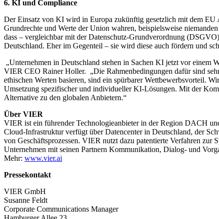
6. KI und Compliance
Der Einsatz von KI wird in Europa zukünftig gesetzlich mit dem EU A
Grundrechte und Werte der Union wahren, beispielsweise niemanden 
dass – vergleichbar mit der Datenschutz-Grundverordnung (DSGVO) –
Deutschland. Eher im Gegenteil – sie wird diese auch fördern und sc
„Unternehmen in Deutschland stehen in Sachen KI jetzt vor einem Wen
VIER CEO Rainer Holler. „Die Rahmenbedingungen dafür sind sehr gu
ethischen Werten basieren, sind ein spürbarer Wettbewerbsvorteil. 
Umsetzung spezifischer und individueller KI-Lösungen. Mit der Komb
Alternative zu den globalen Anbietern.“
Über VIER
VIER ist ein führender Technologieanbieter in der Region DACH und 
Cloud-Infrastruktur verfügt über Datencenter in Deutschland, der 
von Geschäftsprozessen. VIER nutzt dazu patentierte Verfahren zur S
Unternehmen mit seinen Partnern Kommunikation, Dialog- und Vorga
Mehr:
www.vier.ai
Pressekontakt
VIER GmbH
Susanne Feldt
Corporate Communications Manager
Hamburger Allee 23