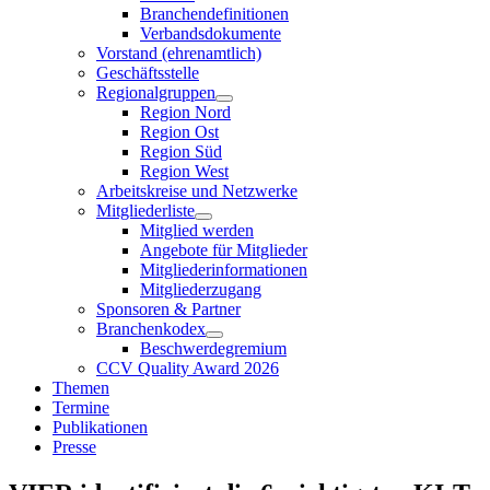
Branchendefinitionen
Verbandsdokumente
Vorstand (ehrenamtlich)
Geschäftsstelle
Regionalgruppen
Region Nord
Region Ost
Region Süd
Region West
Arbeitskreise und Netzwerke
Mitgliederliste
Mitglied werden
Angebote für Mitglieder
Mitgliederinformationen
Mitgliederzugang
Sponsoren & Partner
Branchenkodex
Beschwerdegremium
CCV Quality Award 2026
Themen
Termine
Publikationen
Presse