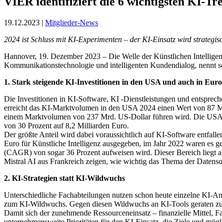
VIER identifiziert die 6 wichtigsten KI-T
19.12.2023 |
Mitglieder-News
2024 ist Schluss mit KI-Experimenten – der KI-Einsatz wird strategi
Hannover, 19. Dezember 2023 – Die Welle der Künstlichen Intelligen
Kommunikationstechnologie und intelligenten Kundendialog, nennt se
1. Stark steigende KI-Investitionen in den USA und auch in Eur
Die Investitionen in KI-Software, KI -Dienstleistungen und entspre
erreicht das KI-Marktvolumen in den USA 2024 einen Wert von 87 Mrd
einem Marktvolumen von 237 Mrd. US-Dollar führen wird. Die USA s
von 30 Prozent auf 8,2 Milliarden Euro.
Der größte Anteil wird dabei voraussichtlich auf KI-Software entfall
Euro für Künstliche Intelligenz ausgegeben, im Jahr 2022 waren es ge
(CAGR) von sogar 36 Prozent aufweisen wird. Dieser Bereich liegt
Mistral AI aus Frankreich zeigen, wie wichtig das Thema der Datensou
2. KI-Strategien statt KI-Wildwuchs
Unterschiedliche Fachabteilungen nutzen schon heute einzelne KI-An
zum KI-Wildwuchs. Gegen diesen Wildwuchs an KI-Tools geraten zune
Damit sich der zunehmende Ressourceneinsatz – finanzielle Mittel, Fa
unternehmensweite Prioritäten für den KI-Einsatz, die Ziele und mög