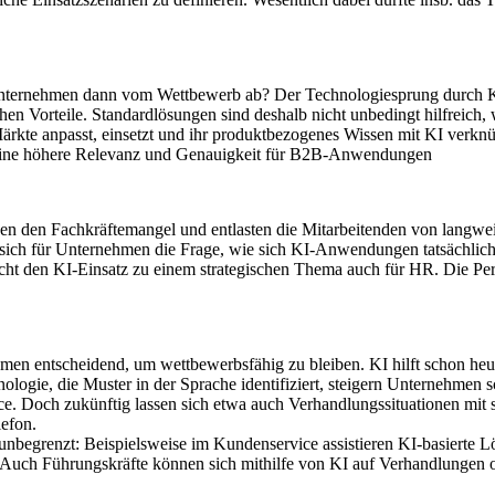
ternehmen dann vom Wettbewerb ab? Der Technologiesprung durch KI-
chen Vorteile. Standardlösungen sind deshalb nicht unbedingt hilfreic
ärkte anpasst, einsetzt und ihr produktbezogenes Wissen mit KI verkn
eine höhere Relevanz und Genauigkeit für B2B-Anwendungen
gen den Fachkräftemangel und entlasten die Mitarbeitenden von langwei
sich für Unternehmen die Frage, wie sich KI-Anwendungen tatsächlich 
cht den KI-Einsatz zu einem strategischen Thema auch für HR. Die Perso
hmen entscheidend, um wettbewerbsfähig zu bleiben. KI hilft schon heu
ologie, die Muster in der Sprache identifiziert, steigern Unternehmen 
e. Doch zukünftig lassen sich etwa auch Verhandlungssituationen mit
lefon.
st unbegrenzt: Beispielsweise im Kundenservice assistieren KI-basiert
Auch Führungskräfte können sich mithilfe von KI auf Verhandlungen 