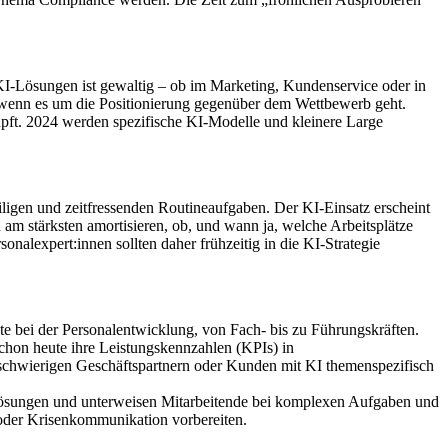
Lösungen ist gewaltig – ob im Marketing, Kundenservice oder in
h, wenn es um die Positionierung gegenüber dem Wettbewerb geht.
üpft. 2024 werden spezifische KI-Modelle und kleinere Large
ligen und zeitfressenden Routineaufgaben. Der KI-Einsatz erscheint
am stärksten amortisieren, ob, und wann ja, welche Arbeitsplätze
nalexpert:innen sollten daher frühzeitig in die KI-Strategie
te bei der Personalentwicklung, von Fach- bis zu Führungskräften.
schon heute ihre Leistungskennzahlen (KPIs) in
 schwierigen Geschäftspartnern oder Kunden mit KI themenspezifisch
e Lösungen und unterweisen Mitarbeitende bei komplexen Aufgaben und
oder Krisenkommunikation vorbereiten.