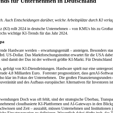
rends für Unternehmen in Deutschland
sch. Auch Entscheidungen darüber, welche Arbeitsplätze durch KI verl
z (KI) rollt 2024 in deutsche Unternehmen – von KMUs bis zu Großunt
chs wichtige KI-Trends für das Jahr 2024.
opa
chende Hardware werden – erwartungsgemäß – ansteigen. Besonders star
. US-Dollar. Das Marktforschungsinstitut erwartet für die USA dabei
ind damit der Das ist der weltweit größte KI-Markt. Für Deutschlan
en, gefolgt von KI-Dienstleistungen. Hardware spielt nur eine untergeo
rade 4,8 Milliarden Euro. Forrester prognostiziert, dass genAI-Softwa
 also klar im Fokus der Unternehmen. Die großen Finanzierungsrunde
veränität und des Aufbaus europäischer Alternativen für Investoren ist
wendungen Doch was oft fehlt, sind der strategische Überbau, Transpa
hmend cloudbasierte KI-Plattformen und AI-Gateways in den Blickpun
chwissen und Zeit – auszahlt, müssen Unternehmen und Institutionen jed
liche Einsatzszenarien zu definieren. Wesentlich dabei dürfte insb. d