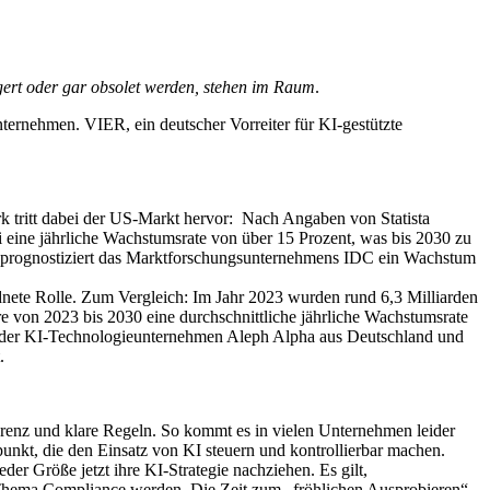
agert oder gar obsolet werden, stehen im Raum
.
ernehmen. VIER, ein deutscher Vorreiter für KI-gestützte
k tritt dabei der US-Markt hervor: Nach Angaben von Statista
 eine jährliche Wachstumsrate von über 15 Prozent, was bis 2030 zu
d prognostiziert das Marktforschungsunternehmens IDC ein Wachstum
rdnete Rolle. Zum Vergleich: Im Jahr 2023 wurden rund 6,3 Milliarden
re von 2023 bis 2030 eine durchschnittliche jährliche Wachstumsrate
n der KI-Technologieunternehmen Aleph Alpha aus Deutschland und
.
renz und klare Regeln. So kommt es in vielen Unternehmen leider
kt, die den Einsatz von KI steuern und kontrollierbar machen.
er Größe jetzt ihre KI-Strategie nachziehen. Es gilt,
as Thema Compliance werden. Die Zeit zum „fröhlichen Ausprobieren“