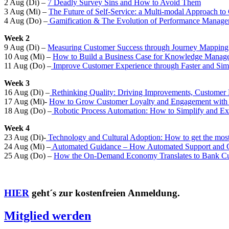
2 Aug (Di) –
7 Deadly Survey Sins and How to Avoid Them
3 Aug (Mi) –
The Future of Self-Service: a Multi-modal Approach to 
4 Aug (Do) –
Gamification & The Evolution of Performance Manag
Week 2
9 Aug (Di) –
Measuring Customer Success through Journey Mapping 
10 Aug (Mi) –
How to Build a Business Case for Knowledge Manag
11 Aug (Do) –
Improve Customer Experience through Faster and Simp
Week 3
16 Aug (Di) –
Rethinking Quality: Driving Improvements, Customer
17 Aug (Mi)-
How to Grow Customer Loyalty and Engagement with
18 Aug (Do) –
Robotic Process Automation: How to Simplify and Exp
Week 4
23 Aug (Di)-
Technology and Cultural Adoption: How to get the most
24 Aug (Mi) –
Automated Guidance – How Automated Support and G
25 Aug (Do) –
How the On-Demand Economy Translates to Bank Cu
HIER
geht´s zur kostenfreien Anmeldung.
Mitglied werden