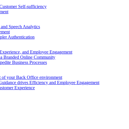
Customer Self-sufficiency
ement
and Speech Analytics
ement
ler Authentication
 Experience, and Employee Engagement
 a Branded Online Community
edite Business Processes
 of your Back Office environment
uidance drives Efficiency and Employee Engagement
stomer Experience