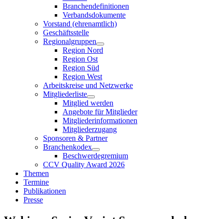
Branchendefinitionen
Verbandsdokumente
Vorstand (ehrenamtlich)
Geschäftsstelle
Regionalgruppen
Region Nord
Region Ost
Region Süd
Region West
Arbeitskreise und Netzwerke
Mitgliederliste
Mitglied werden
Angebote für Mitglieder
Mitgliederinformationen
Mitgliederzugang
Sponsoren & Partner
Branchenkodex
Beschwerdegremium
CCV Quality Award 2026
Themen
Termine
Publikationen
Presse