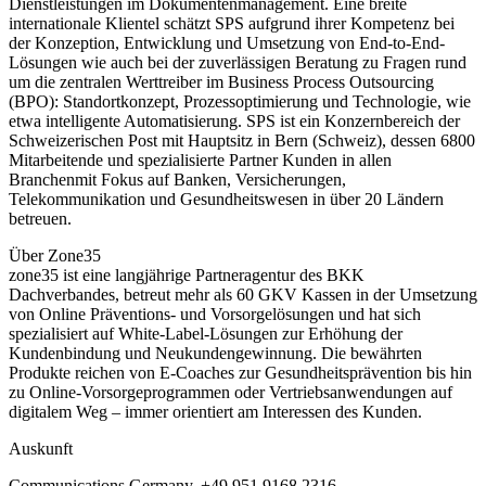
Dienstleistungen im Dokumentenmanagement. Eine breite
internationale Klientel schätzt SPS aufgrund ihrer Kompetenz bei
der Konzeption, Entwicklung und Umsetzung von End-to-End-
Lösungen wie auch bei der zuverlässigen Beratung zu Fragen rund
um die zentralen Werttreiber im Business Process Outsourcing
(BPO): Standortkonzept, Prozessoptimierung und Technologie, wie
etwa intelligente Automatisierung. SPS ist ein Konzernbereich der
Schweizerischen Post mit Hauptsitz in Bern (Schweiz), dessen 6800
Mitarbeitende und spezialisierte Partner Kunden in allen
Branchenmit Fokus auf Banken, Versicherungen,
Telekommunikation und Gesundheitswesen in über 20 Ländern
betreuen.
Über Zone35
zone35 ist eine langjährige Partneragentur des BKK
Dachverbandes, betreut mehr als 60 GKV Kassen in der Umsetzung
von Online Präventions- und Vorsorgelösungen und hat sich
spezialisiert auf White-Label-Lösungen zur Erhöhung der
Kundenbindung und Neukundengewinnung. Die bewährten
Produkte reichen von E-Coaches zur Gesundheitsprävention bis hin
zu Online-Vorsorgeprogrammen oder Vertriebsanwendungen auf
digitalem Weg – immer orientiert am Interessen des Kunden.
Auskunft
Communications Germany, +49 951 9168 2316,