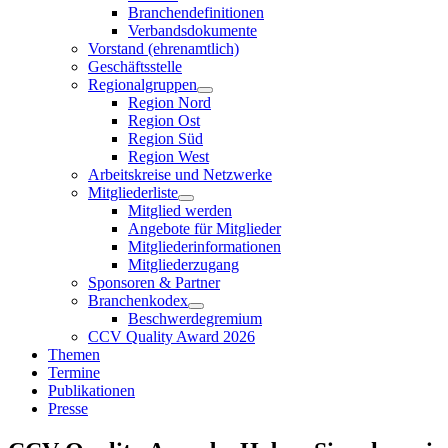
Branchendefinitionen
Verbandsdokumente
Vorstand (ehrenamtlich)
Geschäftsstelle
Regionalgruppen
Region Nord
Region Ost
Region Süd
Region West
Arbeitskreise und Netzwerke
Mitgliederliste
Mitglied werden
Angebote für Mitglieder
Mitgliederinformationen
Mitgliederzugang
Sponsoren & Partner
Branchenkodex
Beschwerdegremium
CCV Quality Award 2026
Themen
Termine
Publikationen
Presse