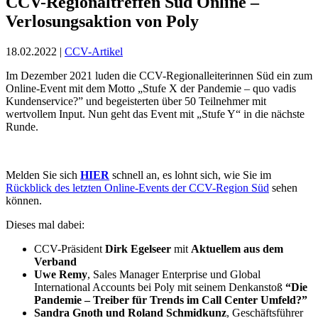
CCV-Regionaltreffen Süd Online –
Verlosungsaktion von Poly
18.02.2022 |
CCV-Artikel
Im Dezember 2021 luden die CCV-Regionalleiterinnen Süd ein zum
Online-Event mit dem Motto „Stufe X der Pandemie – quo vadis
Kundenservice?” und begeisterten über 50 Teilnehmer mit
wertvollem Input. Nun geht das Event mit „Stufe Y“ in die nächste
Runde.
Melden Sie sich
HIER
schnell an, es lohnt sich, wie Sie im
Rückblick des letzten Online-Events der CCV-Region Süd
sehen
können.
Dieses mal dabei:
CCV-Präsident
Dirk Egelseer
mit
Aktuellem aus dem
Verband
Uwe Remy
, Sales Manager Enterprise und Global
International Accounts bei Poly mit seinem Denkanstoß
“Die
Pandemie – Treiber für Trends im Call Center Umfeld?”
Sandra Gnoth und Roland Schmidkunz
, Geschäftsführer