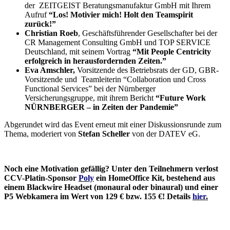
der ZEITGEIST Beratungsmanufaktur GmbH mit Ihrem
Aufruf
“Los! Motivier mich! Holt den
Teamspirit
zurück!”
Christian Roeb
, Geschäftsführender Gesellschafter bei der
CR Management Consulting GmbH und TOP SERVICE
Deutschland, mit seinem Vortrag
“Mit People Centricity
erfolgreich in herausfordernden Zeiten.”
Eva Amschler,
Vorsitzende des Betriebsrats der GD, GBR-
Vorsitzende und Teamleiterin “Collaboration und Cross
Functional Services” bei der Nürnberger
Versicherungsgruppe, mit ihrem Bericht
“Future Work
NÜRNBERGER – in Zeiten der Pandemie”
Abgerundet wird das Event erneut mit einer Diskussionsrunde zum
Thema, moderiert von
Stefan Scheller
von der DATEV eG.
Noch eine Motivation gefällig? Unter den Teilnehmern verlost
CCV-Platin-Sponsor
Poly
ein HomeOffice Kit, bestehend aus
einem Blackwire Headset (monaural oder binaural) und einer
P5 Webkamera im Wert von 129 € bzw. 155 €! Details
hier
.