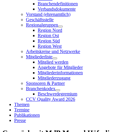
Branchendefinitionen
Verbandsdokumente
Vorstand (ehrenamtlich)
Geschäftsstelle
Regionalgruppen
Region Nord
Region Ost
Region Süd
Region West
Arbeitskreise und Netzwerke
Mitgliederliste
Mitglied werden
Angebote für Mitglieder
Mitgliederinformationen
Mitgliederzugang
Sponsoren & Partner
Branchenkodex
Beschwerdegremium
CCV Quality Award 2026
Themen
Termine
Publikationen
Presse