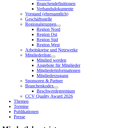
Branchendefinitionen
Verbandsdokumente
Vorstand (ehrenamtlich)
Geschäftsstelle
Regionalgruppen
Region Nord
Region Ost
Region Süd
Region West
Arbeitskreise und Netzwerke
Mitgliederliste
Mitglied werden
Angebote für Mitglieder
Mitgliederinformationen
Mitgliederzugang
Sponsoren & Partner
Branchenkodex
Beschwerdegremium
CCV Quality Award 2026
Themen
Termine
Publikationen
Presse