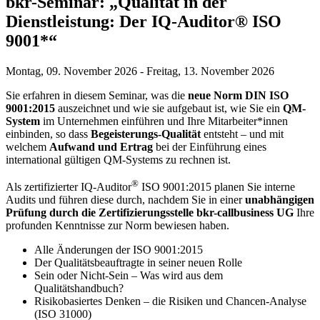
bkr-Seminar: „Qualität in der
Dienstleistung: Der IQ-Auditor® ISO
9001*“
Montag, 09. November 2026 - Freitag, 13. November 2026
Sie erfahren in diesem Seminar, was die
neue Norm DIN ISO
9001:2015
auszeichnet und wie sie aufgebaut ist, wie Sie ein
QM-
System
im Unternehmen einführen und Ihre Mitarbeiter*innen
einbinden, so dass
Begeisterungs-Qualität
entsteht – und mit
welchem
Aufwand und Ertrag
bei der Einführung eines
international gültigen QM-Systems zu rechnen ist.
®
Als zertifizierter IQ-Auditor
ISO 9001:2015 planen Sie interne
Audits und führen diese durch, nachdem Sie in einer
unabhängigen
Prüfung durch die Zertifizierungsstelle bkr-callbusiness UG
Ihre
profunden Kenntnisse zur Norm bewiesen haben.
Alle Änderungen der ISO 9001:2015
Der Qualitätsbeauftragte in seiner neuen Rolle
Sein oder Nicht-Sein – Was wird aus dem
Qualitätshandbuch?
Risikobasiertes Denken – die Risiken und Chancen-Analyse
(ISO 31000)