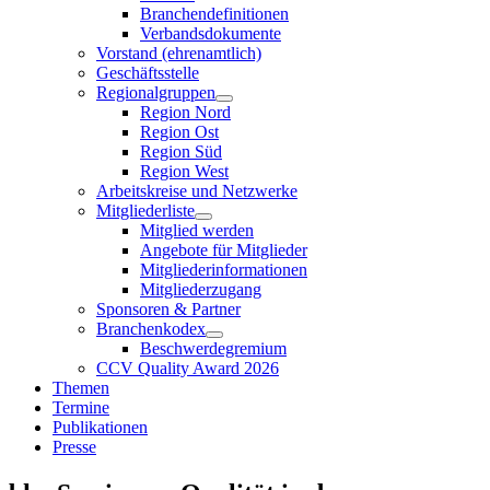
Branchendefinitionen
Verbandsdokumente
Vorstand (ehrenamtlich)
Geschäftsstelle
Regionalgruppen
Region Nord
Region Ost
Region Süd
Region West
Arbeitskreise und Netzwerke
Mitgliederliste
Mitglied werden
Angebote für Mitglieder
Mitgliederinformationen
Mitgliederzugang
Sponsoren & Partner
Branchenkodex
Beschwerdegremium
CCV Quality Award 2026
Themen
Termine
Publikationen
Presse