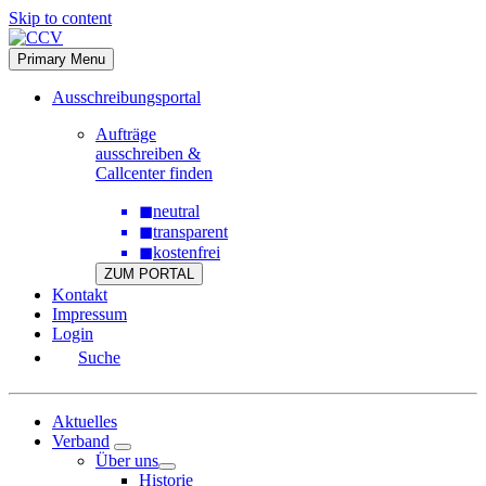
Skip to content
Primary Menu
Ausschreibungsportal
Aufträge
ausschreiben &
Callcenter finden
◼
neutral
◼
transparent
◼
kostenfrei
ZUM PORTAL
Kontakt
Impressum
Login
Suche
Aktuelles
Verband
Über uns
Historie