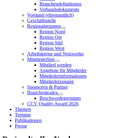
Branchendefinitionen
Verbandsdokumente
Vorstand (ehrenamtlich)
Geschäftsstelle
Regionalgruppen
Region Nord
Region Ost
Region Süd
Region West
Arbeitskreise und Netzwerke
Mitgliederliste
Mitglied werden
Angebote für Mitglieder
Mitgliederinformationen
Mitgliederzugang
Sponsoren & Partner
Branchenkodex
Beschwerdegremium
CCV Quality Award 2026
Themen
Termine
Publikationen
Presse