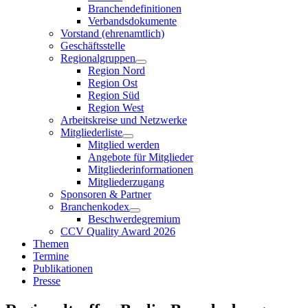
Branchendefinitionen
Verbandsdokumente
Vorstand (ehrenamtlich)
Geschäftsstelle
Regionalgruppen
Region Nord
Region Ost
Region Süd
Region West
Arbeitskreise und Netzwerke
Mitgliederliste
Mitglied werden
Angebote für Mitglieder
Mitgliederinformationen
Mitgliederzugang
Sponsoren & Partner
Branchenkodex
Beschwerdegremium
CCV Quality Award 2026
Themen
Termine
Publikationen
Presse