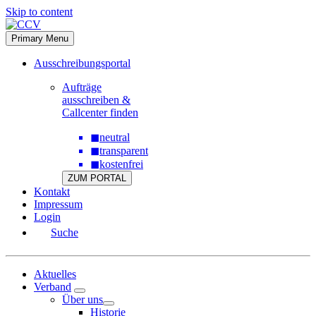
Skip to content
Primary Menu
Ausschreibungsportal
Aufträge
ausschreiben &
Callcenter finden
◼
neutral
◼
transparent
◼
kostenfrei
ZUM PORTAL
Kontakt
Impressum
Login
Suche
Aktuelles
Verband
Über uns
Historie