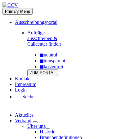
Skip
to
Primary Menu
content
Ausschreibungsportal
Aufträge
ausschreiben &
Callcenter finden
◼
neutral
◼
transparent
◼
kostenfrei
ZUM PORTAL
Kontakt
Impressum
Login
Suche
Aktuelles
Verband
Über uns
Historie
Branchendefinitionen