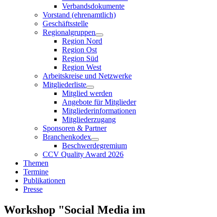
Verbandsdokumente
Vorstand (ehrenamtlich)
Geschäftsstelle
Regionalgruppen
Region Nord
Region Ost
Region Süd
Region West
Arbeitskreise und Netzwerke
Mitgliederliste
Mitglied werden
Angebote für Mitglieder
Mitgliederinformationen
Mitgliederzugang
Sponsoren & Partner
Branchenkodex
Beschwerdegremium
CCV Quality Award 2026
Themen
Termine
Publikationen
Presse
Workshop "Social Media im