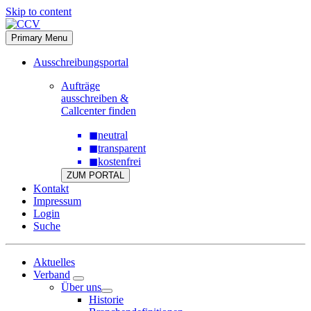
Skip to content
Primary Menu
Ausschreibungsportal
Aufträge
ausschreiben &
Callcenter finden
◼
neutral
◼
transparent
◼
kostenfrei
ZUM PORTAL
Kontakt
Impressum
Login
Suche
Aktuelles
Verband
Über uns
Historie