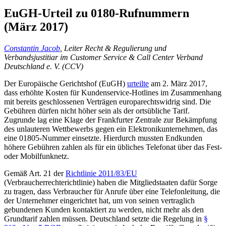
EuGH-Urteil zu 0180-Rufnummern
(März 2017)
Constantin Jacob
, Leiter Recht & Regulierung und
Verbandsjustitiar im Customer Service & Call Center Verband
Deutschland e. V. (CCV)
Der Europäische Gerichtshof (EuGH)
urteilte
am 2. März 2017,
dass erhöhte Kosten für Kundenservice-Hotlines im Zusammenhang
mit bereits geschlossenen Verträgen europarechtswidrig sind. Die
Gebühren dürfen nicht höher sein als der ortsübliche Tarif.
Zugrunde lag eine Klage der Frankfurter Zentrale zur Bekämpfung
des unlauteren Wettbewerbs gegen ein Elektronikunternehmen, das
eine 01805-Nummer einsetzte. Hierdurch mussten Endkunden
höhere Gebühren zahlen als für ein übliches Telefonat über das Fest-
oder Mobilfunknetz.
Gemäß Art. 21 der
Richtlinie 2011/83/EU
(Verbraucherrechterichtlinie) haben die Mitgliedstaaten dafür Sorge
zu tragen, dass Verbraucher für Anrufe über eine Telefonleitung, die
der Unternehmer eingerichtet hat, um von seinen vertraglich
gebundenen Kunden kontaktiert zu werden, nicht mehr als den
Grundtarif zahlen müssen. Deutschland setzte die Regelung in
§