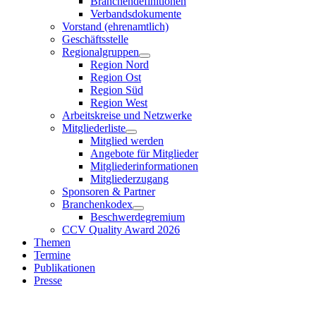
Branchendefinitionen
Verbandsdokumente
Vorstand (ehrenamtlich)
Geschäftsstelle
Regionalgruppen
Region Nord
Region Ost
Region Süd
Region West
Arbeitskreise und Netzwerke
Mitgliederliste
Mitglied werden
Angebote für Mitglieder
Mitgliederinformationen
Mitgliederzugang
Sponsoren & Partner
Branchenkodex
Beschwerdegremium
CCV Quality Award 2026
Themen
Termine
Publikationen
Presse