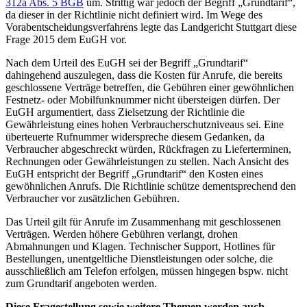
312a Abs. 5 BGB
um. Strittig war jedoch der Begriff „Grundtarif“,
da dieser in der Richtlinie nicht definiert wird. Im Wege des
Vorabentscheidungsverfahrens legte das Landgericht Stuttgart diese
Frage 2015 dem EuGH vor.
Nach dem Urteil des EuGH sei der Begriff „Grundtarif“
dahingehend auszulegen, dass die Kosten für Anrufe, die bereits
geschlossene Verträge betreffen, die Gebühren einer gewöhnlichen
Festnetz- oder Mobilfunknummer nicht übersteigen dürfen. Der
EuGH argumentiert, dass Zielsetzung der Richtlinie die
Gewährleistung eines hohen Verbraucherschutzniveaus sei. Eine
überteuerte Rufnummer widerspreche diesem Gedanken, da
Verbraucher abgeschreckt würden, Rückfragen zu Lieferterminen,
Rechnungen oder Gewährleistungen zu stellen. Nach Ansicht des
EuGH entspricht der Begriff „Grundtarif“ den Kosten eines
gewöhnlichen Anrufs. Die Richtlinie schütze dementsprechend den
Verbraucher vor zusätzlichen Gebühren.
Das Urteil gilt für Anrufe im Zusammenhang mit geschlossenen
Verträgen. Werden höhere Gebühren verlangt, drohen
Abmahnungen und Klagen. Technischer Support, Hotlines für
Bestellungen, unentgeltliche Dienstleistungen oder solche, die
ausschließlich am Telefon erfolgen, müssen hingegen bspw. nicht
zum Grundtarif angeboten werden.
Diese Fragestellung sowie weitere Themen werden auch