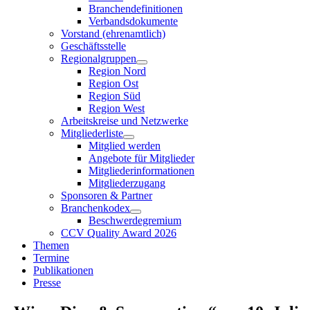
Branchendefinitionen
Verbandsdokumente
Vorstand (ehrenamtlich)
Geschäftsstelle
Regionalgruppen
Region Nord
Region Ost
Region Süd
Region West
Arbeitskreise und Netzwerke
Mitgliederliste
Mitglied werden
Angebote für Mitglieder
Mitgliederinformationen
Mitgliederzugang
Sponsoren & Partner
Branchenkodex
Beschwerdegremium
CCV Quality Award 2026
Themen
Termine
Publikationen
Presse