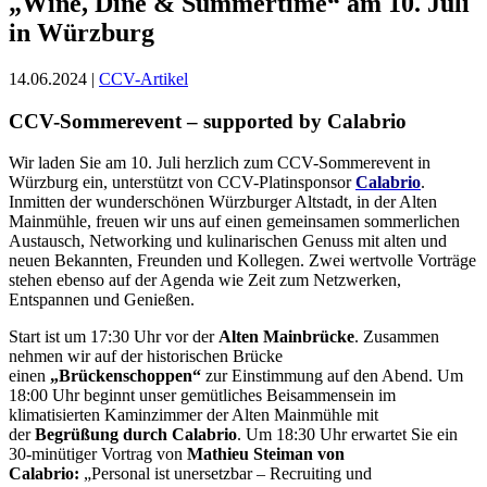
„Wine, Dine & Summertime“ am 10. Juli
in Würzburg
14.06.2024 |
CCV-Artikel
CCV-Sommerevent – supported by Calabrio
Wir laden Sie am 10. Juli herzlich zum CCV-Sommerevent in
Würzburg ein, unterstützt von CCV-Platinsponsor
Calabrio
.
Inmitten der wunderschönen Würzburger Altstadt, in der Alten
Mainmühle, freuen wir uns auf einen gemeinsamen sommerlichen
Austausch, Networking und kulinarischen Genuss mit alten und
neuen Bekannten, Freunden und Kollegen. Zwei wertvolle Vorträge
stehen ebenso auf der Agenda wie Zeit zum Netzwerken,
Entspannen und Genießen.
Start ist um 17:30 Uhr vor der
Alten Mainbrücke
. Zusammen
nehmen wir auf der historischen Brücke
einen
„Brückenschoppen“
zur Einstimmung auf den Abend. Um
18:00 Uhr beginnt unser gemütliches Beisammensein im
klimatisierten Kaminzimmer der Alten Mainmühle mit
der
Begrüßung durch Calabrio
. Um 18:30 Uhr erwartet Sie ein
30-minütiger Vortrag von
Mathieu Steiman von
Calabrio:
„Personal ist unersetzbar – Recruiting und