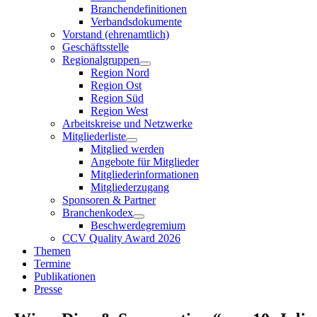
Branchendefinitionen
Verbandsdokumente
Vorstand (ehrenamtlich)
Geschäftsstelle
Regionalgruppen
Region Nord
Region Ost
Region Süd
Region West
Arbeitskreise und Netzwerke
Mitgliederliste
Mitglied werden
Angebote für Mitglieder
Mitgliederinformationen
Mitgliederzugang
Sponsoren & Partner
Branchenkodex
Beschwerdegremium
CCV Quality Award 2026
Themen
Termine
Publikationen
Presse