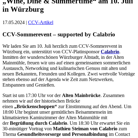
„Wine, Dine & Summertime“ am 10. Juli
in Würzburg
17.05.2024 |
CCV-Artikel
CCV-Sommerevent – supported by Calabrio
Wir laden Sie am 10. Juli herzlich zum CCV-Sommerevent in
Würzburg ein, unterstützt von CCV-Platinsponsor
Calabrio
.
Inmitten der wunderschönen Würzburger Altstadt, in der Alten
Mainmühle, freuen wir uns auf einen gemeinsamen sommerlichen
Austausch, Networking und kulinarischen Genuss mit alten und
neuen Bekannten, Freunden und Kollegen. Zwei wertvolle Vorträge
stehen ebenso auf der Agenda wie Zeit zum Netzwerken,
Entspannen und Genießen.
Start ist um 17:30 Uhr vor der
Alten Mainbrücke
. Zusammen
nehmen wir auf der historischen Brücke
einen
„Brückenschoppen“
zur Einstimmung auf den Abend. Um
18:00 Uhr beginnt unser gemütliches Beisammensein im
klimatisierten Kaminzimmer der Alten Mainmühle mit
der
Begrüßung durch Calabrio
. Um 18:30 Uhr erwartet Sie ein
30-minütiger Vortrag von
Mathieu Steiman von Calabrio
zum
Thema
Gesundheitsvorsorge und Personalbindung
im Contact