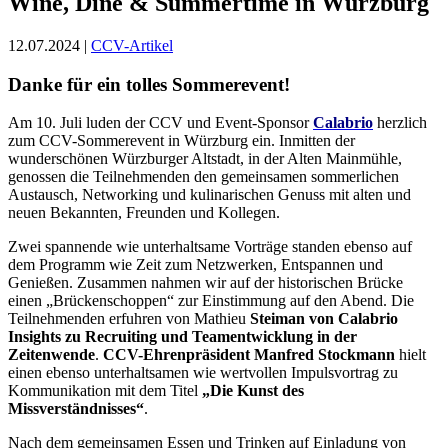
Wine, Dine & Summertime in Würzburg
12.07.2024 |
CCV-Artikel
Danke für ein tolles Sommerevent!
Am 10. Juli luden der CCV und Event-Sponsor
Calabrio
herzlich
zum CCV-Sommerevent in Würzburg ein. Inmitten der
wunderschönen Würzburger Altstadt, in der Alten Mainmühle,
genossen die Teilnehmenden den gemeinsamen sommerlichen
Austausch, Networking und kulinarischen Genuss mit alten und
neuen Bekannten, Freunden und Kollegen.
Zwei spannende wie unterhaltsame Vorträge standen ebenso auf
dem Programm wie Zeit zum Netzwerken, Entspannen und
Genießen. Zusammen nahmen wir auf der historischen Brücke
einen „Brückenschoppen“ zur Einstimmung auf den Abend. Die
Teilnehmenden erfuhren von Mathieu
Steiman von Calabrio
Insights zu Recruiting und Teamentwicklung in der
Zeitenwende
.
CCV-Ehrenpräsident Manfred Stockmann
hielt
einen ebenso unterhaltsamen wie wertvollen Impulsvortrag zu
Kommunikation mit dem Titel
„Die Kunst des
Missverständnisses“
.
Nach dem gemeinsamen Essen und Trinken auf Einladung von