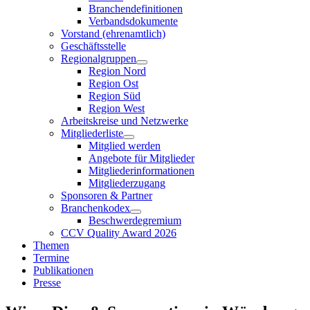
Branchendefinitionen
Verbandsdokumente
Vorstand (ehrenamtlich)
Geschäftsstelle
Regionalgruppen
Region Nord
Region Ost
Region Süd
Region West
Arbeitskreise und Netzwerke
Mitgliederliste
Mitglied werden
Angebote für Mitglieder
Mitgliederinformationen
Mitgliederzugang
Sponsoren & Partner
Branchenkodex
Beschwerdegremium
CCV Quality Award 2026
Themen
Termine
Publikationen
Presse