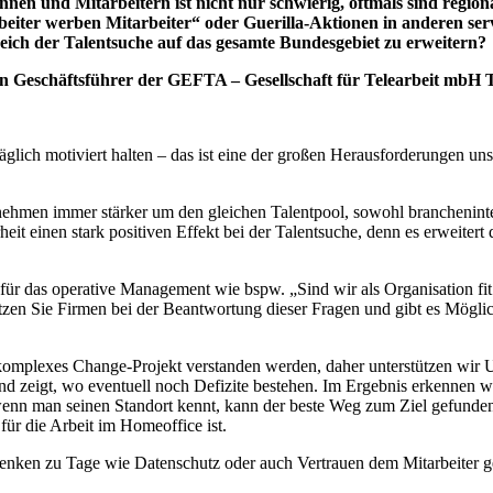
nen und Mitarbeitern ist nicht nur schwierig, oftmals sind regiona
rbeiter werben Mitarbeiter“ oder Guerilla-Aktionen in anderen se
eich der Talentsuche auf das gesamte Bundesgebiet zu erweitern?
Geschäftsführer der GEFTA – Gesellschaft für Telearbeit mbH T
ich motiviert halten – das ist eine der großen Herausforderungen unsere
nehmen immer stärker um den gleichen Talentpool, sowohl branchenint
heit einen stark positiven Effekt bei der Talentsuche, denn es erweiter
r das operative Management wie bspw. „Sind wir als Organisation fit 
stützen Sie Firmen bei der Beantwortung dieser Fragen und gibt es Mögl
 komplexes Change-Projekt verstanden werden, daher unterstützen wir
nd zeigt, wo eventuell noch Defizite bestehen. Im Ergebnis erkennen 
 wenn man seinen Standort kennt, kann der beste Weg zum Ziel gefunden
für die Arbeit im Homeoffice ist.
u Tage wie Datenschutz oder auch Vertrauen dem Mitarbeiter gegenüb