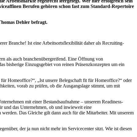
le Arbeitsmärkte regelrecht leergefegt. Wer hier erfolgreich sein
rviceaffinen Berufen gehören schon fast zum Standard-Repertoire
homas Dehler befragt.
r Branche! Ist eine Arbeitsortsflexibilität daher als Recruiting-
ern als auch branchenübergreifend. Eine Öffnung von
t das bisherige Einzugsgebiet von reinen Präsenzkonzepten um ein
für Homeoffice?“, „Ist unsere Belegschaft fit für Homeoffice?“ oder
ichkeiten, vorab zu prüfen, ob die Ausgangslage stimmt, um mit
 Unternehmen mit einer Bestandsaufnahme – unserem Readiness-
wir und das Unternehmen, ob und inwieweit eine
 werden. Das Gleiche gilt dann auch für die Mitarbeiter. Mit unserem
er, der ja nun nicht mehr im Servicecenter sitzt. Wie ist diesen