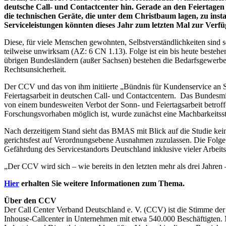
deutsche Call- und Contactcenter hin. Gerade an den Feiertagen
die technischen Geräte, die unter dem Christbaum lagen, zu inst
Serviceleistungen könnten dieses Jahr zum letzten Mal zur Verfü
Diese, für viele Menschen gewohnten, Selbstverständlichkeiten sin
teilweise unwirksam (AZ: 6 CN 1.13). Folge ist ein bis heute bestehe
übrigen Bundesländern (außer Sachsen) bestehen die Bedarfsgewerb
Rechtsunsicherheit.
Der CCV und das von ihm initiierte „Bündnis für Kundenservice an S
Feiertagsarbeit in deutschen Call- und Contactcentern. Das Bundesmin
von einem bundesweiten Verbot der Sonn- und Feiertagsarbeit betrof
Forschungsvorhaben möglich ist, wurde zunächst eine Machbarkeitsstudi
Nach derzeitigem Stand sieht das BMAS mit Blick auf die Studie kei
gerichtsfest auf Verordnungsebene Ausnahmen zuzulassen. Die Folge 
Gefährdung des Servicestandorts Deutschland inklusive vieler Arbeits
„Der CCV wird sich – wie bereits in den letzten mehr als drei Jahren 
Hier
erhalten Sie weitere Informationen zum Thema.
Über den CCV
Der Call Center Verband Deutschland e. V. (CCV) ist die Stimme der 
Inhouse-Callcenter in Unternehmen mit etwa 540.000 Beschäftigten. 