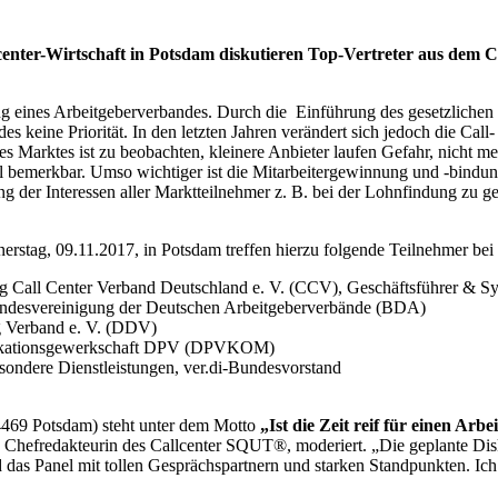
center-Wirtschaft in Potsdam diskutieren Top-Vertreter aus dem C
 eines Arbeitgeberverbandes. Durch die Einführung des gesetzlichen
 keine Priorität. In den letzten Jahren verändert sich jedoch die Call
rktes ist zu beobachten, kleinere Anbieter laufen Gefahr, nicht meh
gel bemerkbar. Umso wichtiger ist die Mitarbeitergewinnung und -bind
ng der Interessen aller Marktteilnehmer z. B. bei der Lohnfindung zu 
erstag, 09.11.2017, in Potsdam treffen hierzu folgende Teilnehmer bei
ng Call Center Verband Deutschland e. V. (CCV), Geschäftsführer & 
 Bundesvereinigung der Deutschen Arbeitgeberverbände (BDA)
g Verband e. V. (DDV)
unikationsgewerkschaft DPV (DPVKOM)
sondere Dienstleistungen, ver.di-Bundesvorstand
14469 Potsdam) steht unter dem Motto
„Ist die Zeit reif für einen Ar
hefredakteurin des Callcenter SQUT®, moderiert. „Die geplante Diskus
as Panel mit tollen Gesprächspartnern und starken Standpunkten. Ich 