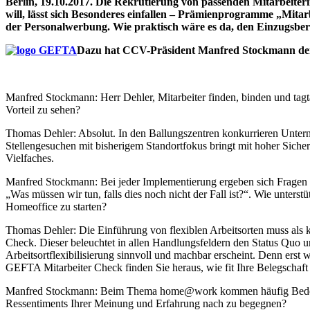
Berlin, 19.10.2017. Die Rekrutierung von passenden Mitarbeiterin
will, lässt sich Besonderes einfallen – Prämienprogramme „Mita
der Personalwerbung. Wie praktisch wäre es da, den Einzugsber
Dazu hat CCV-Präsident Manfred Stockmann den 
Manfred Stockmann: Herr Dehler, Mitarbeiter finden, binden und tagtägl
Vorteil zu sehen?
Thomas Dehler: Absolut. In den Ballungszentren konkurrieren Unter
Stellengesuchen mit bisherigem Standortfokus bringt mit hoher Sicher
Vielfaches.
Manfred Stockmann: Bei jeder Implementierung ergeben sich Fragen fü
„Was müssen wir tun, falls dies noch nicht der Fall ist?“. Wie unter
Homeoffice zu starten?
Thomas Dehler: Die Einführung von flexiblen Arbeitsorten muss als
Check. Dieser beleuchtet in allen Handlungsfeldern den Status Quo u
Arbeitsortflexibilisierung sinnvoll und machbar erscheint. Denn erst
GEFTA Mitarbeiter Check finden Sie heraus, wie fit Ihre Belegschaft 
Manfred Stockmann: Beim Thema home@work kommen häufig Bedenken z
Ressentiments Ihrer Meinung und Erfahrung nach zu begegnen?