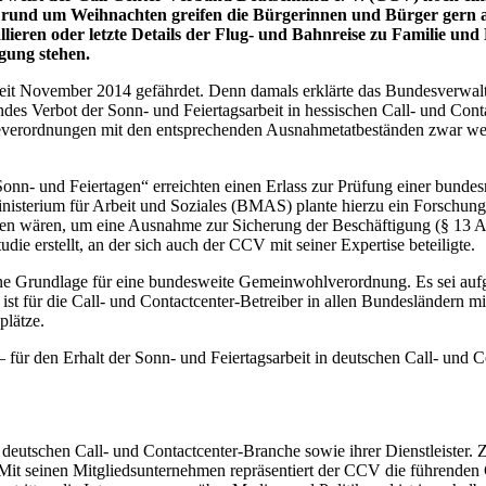
 rund um Weihnachten greifen die Bürgerinnen und Bürger gern auf
allieren oder letzte Details der Flug- und Bahnreise zu Familie u
gung stehen.
d seit November 2014 gefährdet. Denn damals erklärte das Bundesverw
ndes Verbot der Sonn- und Feiertagsarbeit in hessischen Call- und Con
everordnungen mit den entsprechenden Ausnahmetatbeständen zwar weit
onn- und Feiertagen“ erreichten einen Erlass zur Prüfung einer bund
isterium für Arbeit und Soziales (BMAS) plante hierzu ein Forschungsv
fen wären, um eine Ausnahme zur Sicherung der Beschäftigung (§ 13 Ab
e erstellt, an der sich auch der CCV mit seiner Expertise beteiligte.
ne Grundlage für eine bundesweite Gemeinwohlverordnung. Es sei aufg
ist für die Call- und Contactcenter-Betreiber in allen Bundesländern
plätze.
– für den Erhalt der Sonn- und Feiertagsarbeit in deutschen Call- und 
deutschen Call- und Contactcenter-Branche sowie ihrer Dienstleister.
Mit seinen Mitgliedsunternehmen repräsentiert der CCV die führenden 