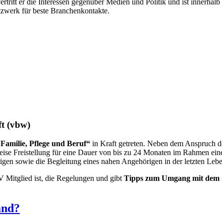
ertritt er die Interessen gegenüber Medien und Politik und ist innerhal
zwerk für beste Branchenkontakte.
ft
(vbw)
 Familie, Pflege und Beruf“
in Kraft getreten. Neben dem Anspruch de
weise Freistellung für eine Dauer von bis zu 24 Monaten im Rahmen eine
igen sowie die Begleitung eines nahen Angehörigen in der letzten Leb
V Mitglied ist, die Regelungen und gibt
Tipps zum Umgang mit dem 
and?