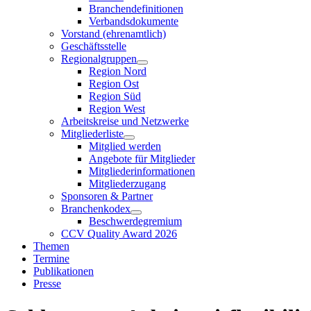
Branchendefinitionen
Verbandsdokumente
Vorstand (ehrenamtlich)
Geschäftsstelle
Regionalgruppen
Region Nord
Region Ost
Region Süd
Region West
Arbeitskreise und Netzwerke
Mitgliederliste
Mitglied werden
Angebote für Mitglieder
Mitgliederinformationen
Mitgliederzugang
Sponsoren & Partner
Branchenkodex
Beschwerdegremium
CCV Quality Award 2026
Themen
Termine
Publikationen
Presse