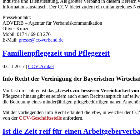
Industrie und Dienstleistung. Als größter Verband in diesem Bereich v
Informationsaustausch. Der CCV bietet zudem ein umfangreiches Net
Pressekontakt:
ADVERB – Agentur für Verbandskommunikation
Oliver Kunze
Mobil: 0174 / 69 68 276
E-Mail:
presse@cc-verband.de
Familienpflegezeit und Pflegezeit
03.11.2017 |
CCV-Artikel
Info Recht der Vereinigung der Bayerischen Wirtscha
Vor fast drei Jahren ist das
„Gesetz zur besseren Vereinbarkeit von
Pflegezeit hinaus gibt es seitdem auch einen Rechtsanspruch auf teil
die Betreuung eines minderjährigen pflegebedürftigen nahen Angehör
Mit der vorliegenden Info Recht erläutert die vbw, in welcher der CC
von der
CCV-Geschäftsstelle
anfordern.
Ist die Zeit reif für einen Arbeitgeberverb