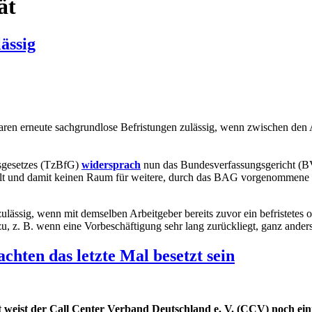
ät
ässig
en erneute sachgrundlose Befristungen zulässig, wenn zwischen den Ar
gsgesetzes (TzBfG)
widersprach
nun das Bundesverfassungsgericht (BV
gelt und damit keinen Raum für weitere, durch das BAG vorgenommene
ässig, wenn mit demselben Arbeitgeber bereits zuvor ein befristetes od
 z. B. wenn eine Vorbeschäftigung sehr lang zurückliegt, ganz anders
chten das letzte Mal besetzt sein
 weist der Call Center Verband Deutschland e. V. (CCV) noch ein