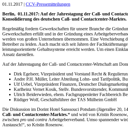
01.11.2017 |
CCV-Pressemitteilungen
Berlin, 01.11.2017: Auf der Jahrestagung der Call- und Contact
Konsolidierung des deutschen Call- und Contactcenter-Marktes.
Regelmäßig fordern Gewerkschaften für unsere Branche die Gründung
Gewerkschaften erfüllt und in der Gründung eines Arbeitgeberverbandes
werden von großen Unternehmen übernommen. Eine Verschiebung des Ma
Betreiber zu leiden. Auch macht sich seit Jahren der Fachkräfteman
leistungsorientierte Gehaltssysteme erreicht werden. Um einen Einkla
Ansatz darstellen.
Auf der Jahrestagung der Call- und Contactcenter-Wirtschaft am Donn
Dirk Egelseer, Vizepräsident und Vorstand Recht & Regulieru
Andre P.H. Müller, Leiter Abteilung Lohn- und Tarifpolitik,
Ulf Uebel, Vizepräsident Finanzen, Deutscher Dialogmarketin
Karlheinz Vernet Kosik, Stellv. Bundesvorsitzender, Komm
Ulrich Beiderwieden, ehem. Fachgruppenleiter Fachbereich Be
Rüdiger Wolf, Geschäftsführer der TAS Mülheim GmbH
Die Diskussion im Dorint Hotel Sanssouci Potsdam (Jägerallee 20, 
Call- und Contactcenter-Marktes.“
und wird von Kristin Rosenow, C
zwischen
pro
und
contra
Arbeitgeberverband. Umso spannender wird d
Austausch!“, so Kristin Rosenow.