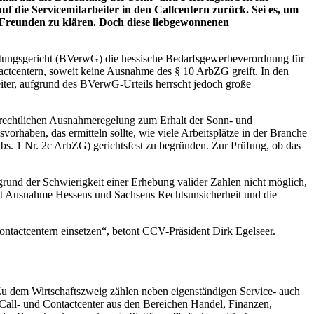
 die Servicemitarbeiter in den Callcentern zurück. Sei es, um
nd Freunden zu klären. Doch diese liebgewonnenen
altungsgericht (BVerwG) die hessische Bedarfsgewerbeverordnung für
tactcentern, soweit keine Ausnahme des § 10 ArbZG greift. In den
er, aufgrund des BVerwG-Urteils herrscht jedoch große
esrechtlichen Ausnahmeregelung zum Erhalt der Sonn- und
orhaben, das ermitteln sollte, wie viele Arbeitsplätze in der Branche
s. 1 Nr. 2c ArbZG) gerichtsfest zu begründen. Zur Prüfung, ob das
rund der Schwierigkeit einer Erhebung valider Zahlen nicht möglich,
 mit Ausnahme Hessens und Sachsens Rechtsunsicherheit und die
Contactcentern einsetzen“, betont CCV-Präsident Dirk Egelseer.
 Zu dem Wirtschaftszweig zählen neben eigenständigen Service- auch
Call- und Contactcenter aus den Bereichen Handel, Finanzen,