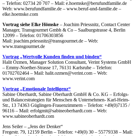
– Telefon: 02734 20 707 – Mail: e.hoemske@berufundfamilie.de
Web: www.berufundfamilie.de – www.beruf-und-familie.de –
elke.hoemske.com
Vortrag siehe Elke Hömske
– Joachim Priessnitz, Contact Center
Manager, Transgourmet Gmbh & Co – Saalburgstrasse 4, Berlin
12099 – Telefon: 01706303856
Mail: joachim.priessnitz@transgourmet.de – Web:
www.transgourmet.de
Vortrag „Wertvolle Kunden finden und binden“
Halit Özmen, Manager Solution Consultant, Verint Systems GmbH
– Emmy-Noether-Strasse 17, 76131 Karlsruhe – Telefon:
01702702464 – Mail: halit.ozmen@verint.com – Web:
www.verint.com
Vortrag „Emotionale Intelligenz“
Sabine Oberhardt, Sabine Oberhardt GmbH & Co. KG – Erfolgs-
und Balancestrategien für Menschen & Unternehmen- Karl-Heim-
Str., 13 74363 Güglingen-Frauenzimmern – Telefon: +49(0)7135 /
96116 – Mail: erfolgmit@sabineoberhardt.com – Web:
www.sabineoberhardt.com
Jens Seiler – „Jens der Denker“
Fregestr. 79, 12159 Berlin – Telefon: +49(0) 30 – 55779338 – Mail: