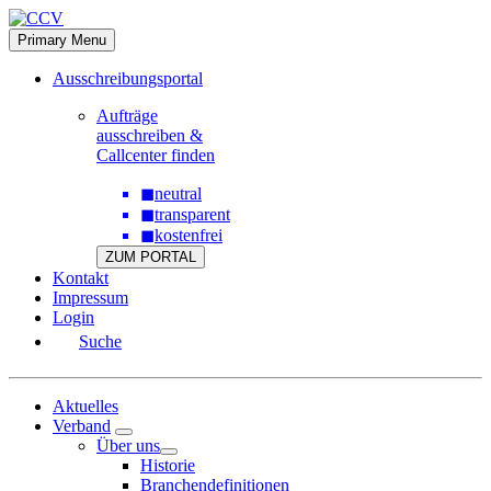
Skip
to
Primary Menu
content
Ausschreibungsportal
Aufträge
ausschreiben &
Callcenter finden
◼
neutral
◼
transparent
◼
kostenfrei
ZUM PORTAL
Kontakt
Impressum
Login
Suche
Aktuelles
Verband
Über uns
Historie
Branchendefinitionen