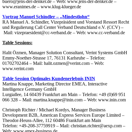
buero@jens-der-denker.de – Web: www.jens-der-denker.de –
www.eranimes.de – www.klug-klueger.de
Vortrag Manuel Schindler – „Mindestlohn“
RA Manuel A. Schindler, Vizepräsident und Vorstand Ressort Recht
und Regulierung Call Center Verband Deutschland e.V. (CCV) –
Mail: vizepraesident@cc-verband.de – Web: www.cc-verband.de
Table Sessions:
Halit Özmen, Manager Solution Consultant, Verint Systems GmbH
Emmy-Noether-Strasse 17, 76131 Karlsruhe – Telefon:
01702702464 – Mail: halit.ozmen@verint.com – Web:
www.verint.com
Table Session Optimales Kundenerlebnis ININ
Martina Knappe, Marketing Director EMEA, Interactive
Intelligence Germany GmbH
Lurgiallee, 14 60439 Frankfurt am Main – Telefon: +49 (0)69 951
066 328 – Mail: martina.knappe@inin.com – Web: www.inin.com
Christoph Richter / Michael Kordys, Manager Business
Development B2B, American Express Services Europe Limited –
Theodor-Heuss-Allee, 112 60486 Frankfurt am Main
Telefon: +49-208-37759919 – Mail: christian.richter@aexp.com –
Web: www.amex-business.de