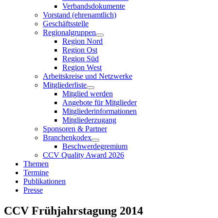
Verbandsdokumente
Vorstand (ehrenamtlich)
Geschäftsstelle
Regionalgruppen
Region Nord
Region Ost
Region Süd
Region West
Arbeitskreise und Netzwerke
Mitgliederliste
Mitglied werden
Angebote für Mitglieder
Mitgliederinformationen
Mitgliederzugang
Sponsoren & Partner
Branchenkodex
Beschwerdegremium
CCV Quality Award 2026
Themen
Termine
Publikationen
Presse
CCV Frühjahrstagung 2014