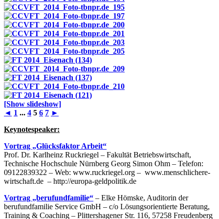
[Show slideshow]
◄
1
...
4
5
6
7
►
Keynotespeaker:
Vortrag „Glücksfaktor Arbeit“
Prof. Dr. Karlheinz Ruckriegel – Fakultät Betriebswirtschaft,
Technische Hochschule Nürnberg Georg Simon Ohm – Telefon:
09122839322 – Web: www.ruckriegel.org – www.menschlichere-
wirtschaft.de – http://europa-geldpolitik.de
Vortrag „berufundfamilie“
– Elke Hömske, Auditorin der
berufundfamilie Service GmbH – c/o Lösungsorientierte Beratung,
Training & Coaching – Plittershagener Str. 116, 57258 Freudenberg