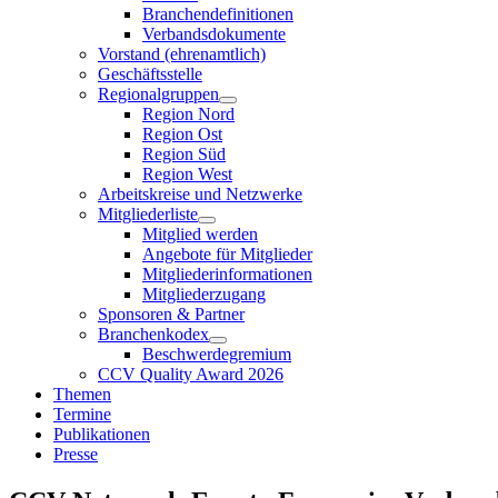
Branchendefinitionen
Verbandsdokumente
Vorstand (ehrenamtlich)
Geschäftsstelle
Regionalgruppen
Region Nord
Region Ost
Region Süd
Region West
Arbeitskreise und Netzwerke
Mitgliederliste
Mitglied werden
Angebote für Mitglieder
Mitgliederinformationen
Mitgliederzugang
Sponsoren & Partner
Branchenkodex
Beschwerdegremium
CCV Quality Award 2026
Themen
Termine
Publikationen
Presse