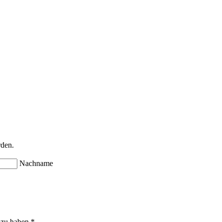
rden.
Nachname
 zu haben.
*