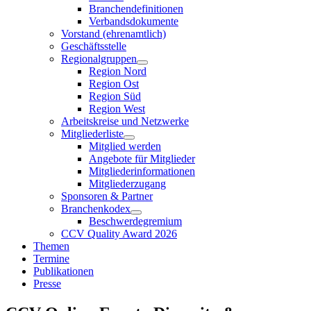
Branchendefinitionen
Verbandsdokumente
Vorstand (ehrenamtlich)
Geschäftsstelle
Regionalgruppen
Region Nord
Region Ost
Region Süd
Region West
Arbeitskreise und Netzwerke
Mitgliederliste
Mitglied werden
Angebote für Mitglieder
Mitgliederinformationen
Mitgliederzugang
Sponsoren & Partner
Branchenkodex
Beschwerdegremium
CCV Quality Award 2026
Themen
Termine
Publikationen
Presse